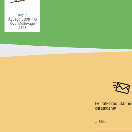
04:17
Ágvágó LS3811G
Oval Mellévágó
1498
Feliratkozás után ér
leiratkozhat.
Név