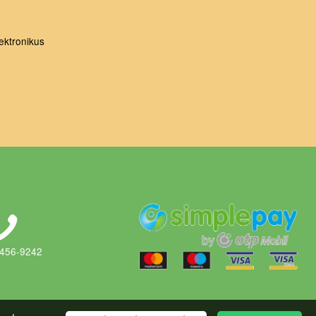
ektronikus
 456-9242