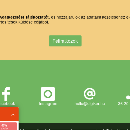
, és hozzájárulok az adataim kezeléséhez el
Adatkezelési Tájékoztatót
rtesítések küldése céljából.
Feliratkozok
acebook
Instagram
hello@digiker.hu
+36 20
- 10 %
akció