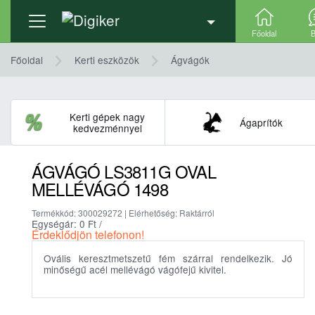
Termék adatlap
Részletek, technikai adatok
Főoldal
B
Főoldal
Kerti eszközök
Ágvágók
Kerti gépek nagy
Ágaprítók
kedvezménnyel
ÁGVÁGÓ LS3811G OVAL
MELLÉVÁGÓ 1498
Termékkód: 300029272 | Elérhetőség: Raktárról
Egységár: 0
Ft
/
Érdeklődjön telefonon!
Ovális keresztmetszetű fém szárral rendelkezik. Jó
minőségű acél mellévágó vágófejű kivitel.