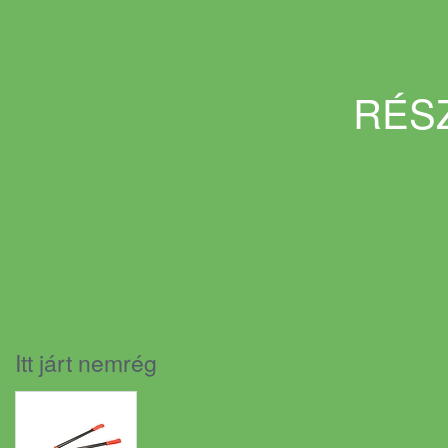
RÉSZ
Itt járt nemrég