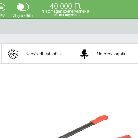
40 000 Ft
felett magánszemélyeknek a
log
szállítás ingyenes
Világos / Sötét
Képviselt márkáink
Motoros kapák