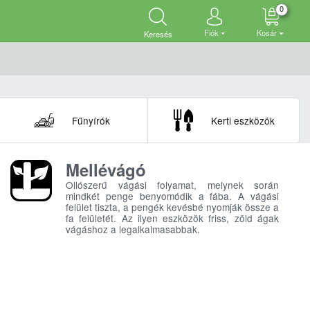
0
Fiók
Kosár
Keresés
Fűnyírók
Kerti eszközök
Mellévágó
Ollószerű vágási folyamat, melynek során
mindkét penge benyomódik a fába. A vágási
felület tiszta, a pengék kevésbé nyomják össze a
fa felületét. Az ilyen eszközök friss, zöld ágak
vágáshoz a legalkalmasabbak.