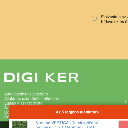
Elolvastam az
hírlevelek és é
Adatkezelési tájékoztató
Általános szerződési feltételek
F
Elállás a szerződéstől
Szállítási és fizetési feltételek
Az 5 legjobb ajánlatunk
Cookie és adatvédelmi beállítások
Cégadatok
Nortene VERTICAL Tundra zöldfal
mohával - 1 x 1 Méret (m) - zöld -