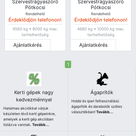
Szervestrágyaszóró
Szervestrágyaszóró
Pótkocsi
Pótkocsi
Rendelhető
Rendelhető
Érdeklődjön telefonon!
Érdeklődjön telefonon!
4560 kg • 8000 kg max.
4680 kg • 10000 kg max.
terhelhetőség
terhelhetőség
Ajánlatkérés
Ajánlatkérés
1
Kerti gépek nagy
Ágaprítók
kedvezménnyel
Hobbi és ipari felhasználású
ágaprítók és darabolók széles
Hatalmas akciókkal várjuk
választékban!
Tovább...
készleten lévő kerti gépeinkre,
amelyek a kerti gép akcióban
listázva vannak.
Tovább...