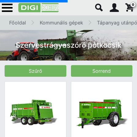
0
Főoldal
Kommunális gépek
Tápanyag utánpó
Szervestrágyaszóró pótkocsik
Szűrő
Sorrend