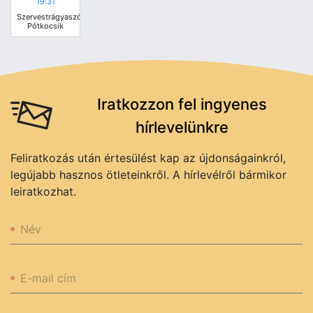
19:31
Szervestrágyaszóró
Pótkocsik
Iratkozzon fel ingyenes
hírlevelünkre
Feliratkozás után értesülést kap az újdonságainkról,
legújabb hasznos ötleteinkről. A hírlevélről bármikor
leiratkozhat.
Név
E-mail cím