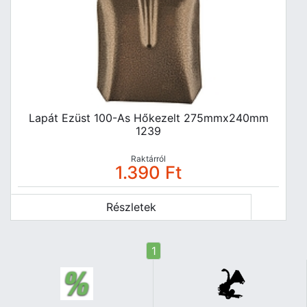
Lapát Ezüst 100-As Hőkezelt 275mmx240mm
1239
Raktárról
1.390
Ft
Részletek
1