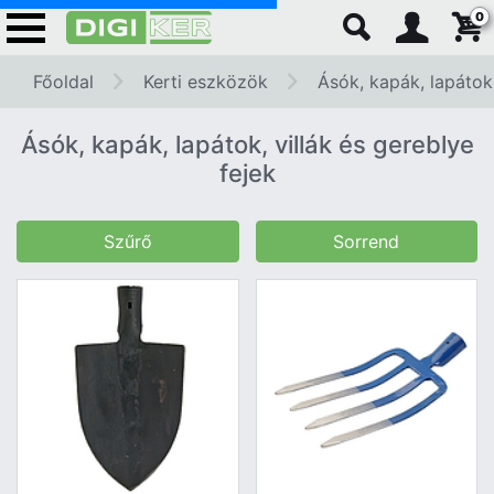
0
Főoldal
Kerti eszközök
Ásók, kapák, lapátok,
Ásók, kapák, lapátok, villák és gereblye
fejek
Szűrő
Sorrend