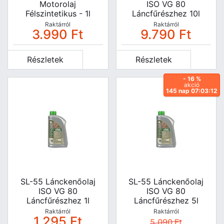
Motorolaj
ISO VG 80
Félszintetikus - 1l
Láncfűrészhez 10l
112896
Raktárról
Raktárról
3.990
Ft
9.790
Ft
Részletek
Részletek
- 16 %
akció
145 nap 07:03:11
SL-55 Lánckenőolaj
SL-55 Lánckenőolaj
ISO VG 80
ISO VG 80
Láncfűrészhez 1l
Láncfűrészhez 5l
Raktárról
Raktárról
1.295
Ft
5.090
Ft