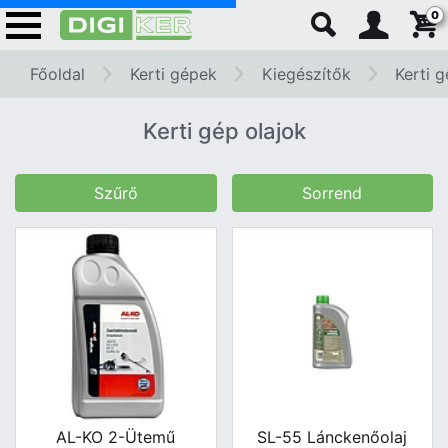
0
Főoldal
Kerti gépek
Kiegészítők
Kerti g
Kerti gép olajok
Szűrő
Sorrend
AL-KO 2-Ütemű
SL-55 Lánckenőolaj