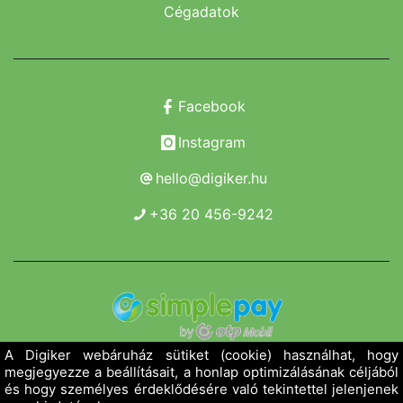
Cégadatok
Facebook
Instagram
hello@digiker.hu
+36 20 456-9242
Copyright 2019 - 2026. Borsod Agroker Zrt.