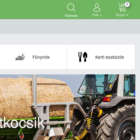
0
Fiók
Kosár
Keresés
Fűnyírók
Kerti eszközök
tkocsik