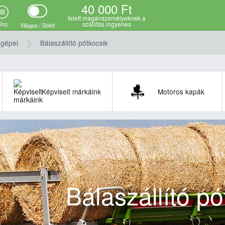
40 000 Ft
felett magánszemélyeknek a
log
szállítás ingyenes
Világos / Sötét
 gépei
Bálaszállító pótkocsik
Képviselt márkáink
Motoros kapák
Bálaszállító pó