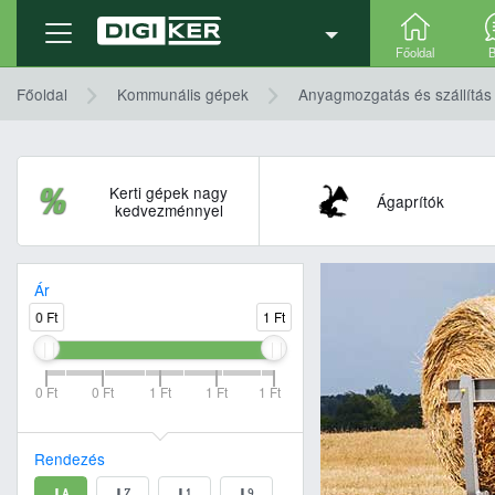
Főoldal
B
Főoldal
Kommunális gépek
Anyagmozgatás és szállítás
Kerti gépek nagy
Ágaprítók
kedvezménnyel
Ár
0 Ft
1 Ft
0 Ft
0 Ft
1 Ft
1 Ft
1 Ft
Rendezés