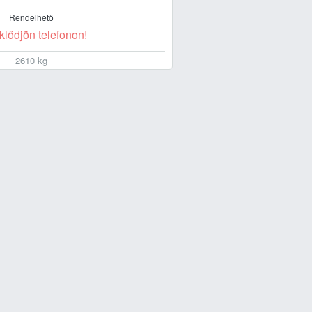
Rendelhető
klődjön telefonon!
2610 kg