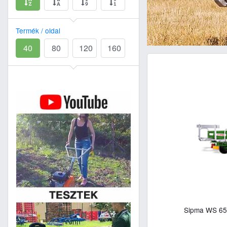
Termék / oldal
40
80
120
160
Sipma WS 65