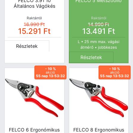
FELCO 3.91 10
FELCO 5 Metszőolló
Általános Vágókés
Raktárról
Raktárról
16.990
Ft
14.990
Ft
15.291
Ft
13.491
Ft
L • 25 mm max. vágási
Részletek
átmérő • jobbkezes
Részletek
- 10 %
- 10 %
akció
akció
55 nap 13:53:31
55 nap 13:53:31
FELCO 6 Ergonómikus
FELCO 8 Ergonomikus