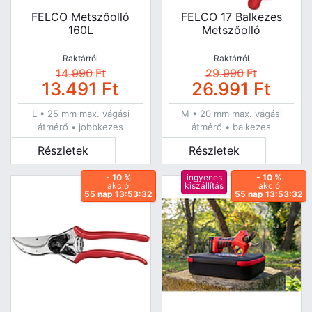
FELCO Metszőolló
FELCO 17 Balkezes
160L
Metszőolló
Raktárról
Raktárról
14.990
Ft
29.990
Ft
13.491
Ft
26.991
Ft
L • 25 mm max. vágási
M • 20 mm max. vágási
átmérő • jobbkezes
átmérő • balkezes
Részletek
Részletek
- 10 %
ingyenes
- 10 %
akció
kiszállítás
akció
55 nap 13:53:31
55 nap 13:53:31