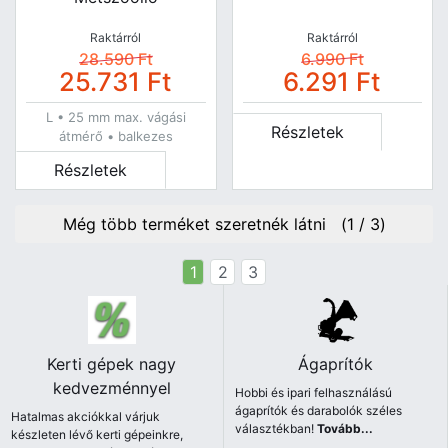
Raktárról
Raktárról
28.590
Ft
6.990
Ft
25.731
Ft
6.291
Ft
L • 25 mm max. vágási
Részletek
átmérő • balkezes
Részletek
Még több terméket szeretnék látni (
1
/
3
)
1
2
3
Kerti gépek nagy
Ágaprítók
kedvezménnyel
Hobbi és ipari felhasználású
ágaprítók és darabolók széles
Hatalmas akciókkal várjuk
választékban!
Tovább...
készleten lévő kerti gépeinkre,