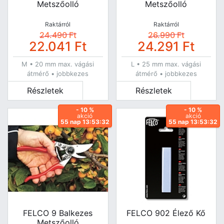
Metszőolló
Metszőolló
Raktárról
Raktárról
24.490
Ft
26.990
Ft
22.041
Ft
24.291
Ft
M • 20 mm max. vágási
L • 25 mm max. vágási
átmérő • jobbkezes
átmérő • jobbkezes
Részletek
Részletek
- 10 %
- 10 %
akció
akció
55 nap 13:53:31
55 nap 13:53:31
FELCO 9 Balkezes
FELCO 902 Élező Kő
Metszőolló