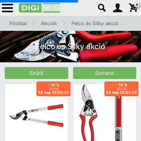
0
Főoldal
Akciók
Felco és Silky akció
Felco és Silky akció
Szűrő
Sorrend
- 10 %
- 10 %
akció
akció
55 nap 13:53:31
55 nap 13:53:31