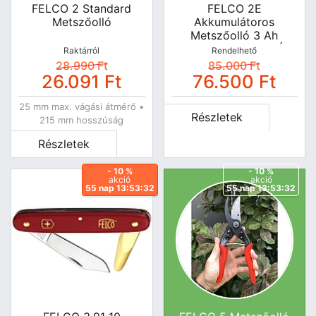
FELCO 2 Standard
FELCO 2E
Metszőolló
Akkumulátoros
Metszőolló 3 Ah
Akkuval, Kofferrel És
Raktárról
Rendelhető
Töltőkábellel.
28.990
Ft
85.000
Ft
26.091
Ft
76.500
Ft
25 mm max. vágási átmérő •
Részletek
215 mm hosszúság
Részletek
- 10 %
- 10 %
akció
akció
55 nap 13:53:31
55 nap 13:53:31