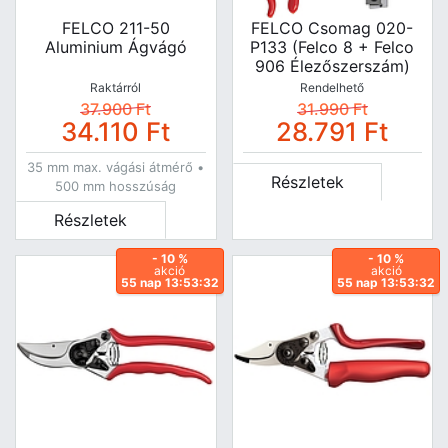
FELCO 211-50
FELCO Csomag 020-
Aluminium Ágvágó
P133 (Felco 8 + Felco
906 Élezőszerszám)
Raktárról
Rendelhető
37.900
Ft
31.990
Ft
34.110
Ft
28.791
Ft
35 mm max. vágási átmérő •
Részletek
500 mm hosszúság
Részletek
- 10 %
- 10 %
akció
akció
55 nap 13:53:31
55 nap 13:53:31