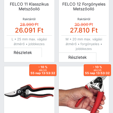
FELCO 11 Klasszikus
FELCO 12 Forgónyeles
Metszőolló
Metszőolló
Raktárról
Raktárról
28.990
Ft
30.900
Ft
26.091
Ft
27.810
Ft
L • 25 mm max. vágási
M • 20 mm max. vágási
átmérő • jobbkezes
átmérő • forgónyeles •
jobbkezes
Részletek
Részletek
- 10 %
- 10 %
akció
akció
55 nap 13:53:31
55 nap 13:53:31