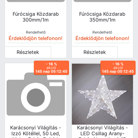
Fúrócsiga Közdarab
Fúrócsiga Közdarab
300mm/1m
350mm/1m
Rendelhető
Rendelhető
Érdeklődjön telefonon!
Érdeklődjön telefonon!
Részletek
Részletek
- 16 %
- 16 %
akció
akció
145 nap 05:12:45
145 nap 05:12:45
Karácsonyi Világítás -
Karácsonyi Világítás -
Izzó Kötéllel, 50 Led,
LED Csillag Arany-