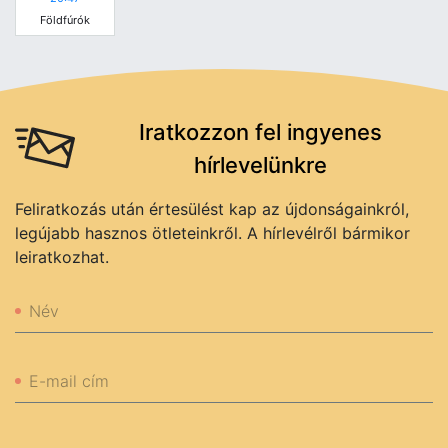
Földfúrók
Iratkozzon fel ingyenes
hírlevelünkre
Feliratkozás után értesülést kap az újdonságainkról,
legújabb hasznos ötleteinkről. A hírlevélről bármikor
leiratkozhat.
Név
E-mail cím