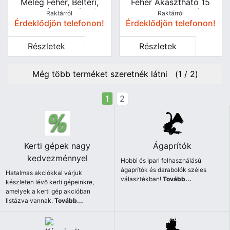
Meleg Fehér, Beltéri,
Fehér Akasztható 15
3xAA, (elem Nélkül)
LED Hideg Fehér
Raktárról
Raktárról
031-ST80
Elemes (elem Nélkül)
Érdeklődjön telefonon!
Érdeklődjön telefonon!
Részletek
Részletek
Még több terméket szeretnék látni (
1
/
2
)
1
2
Kerti gépek nagy
Ágaprítók
kedvezménnyel
Hobbi és ipari felhasználású
ágaprítók és darabolók széles
Hatalmas akciókkal várjuk
választékban!
Tovább...
készleten lévő kerti gépeinkre,
amelyek a kerti gép akcióban
listázva vannak.
Tovább...