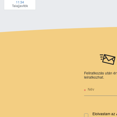
11:34
Talajjavítók
Feliratkozás után ér
leiratkozhat.
Név
Elolvastam az