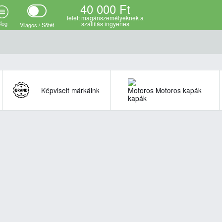
40 000 Ft
felett magánszemélyeknek a
log
szállítás ingyenes
Világos / Sötét
Képviselt márkáink
Motoros kapák