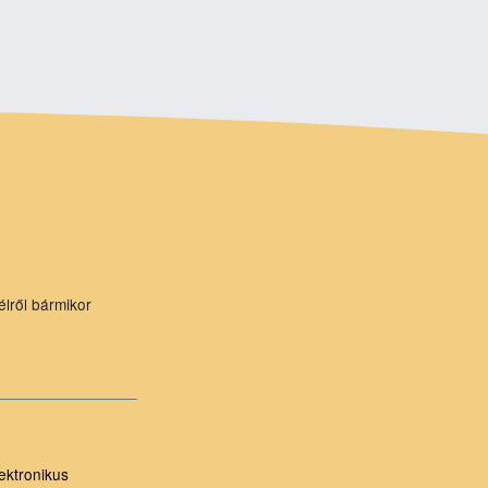
élről bármikor
ektronikus