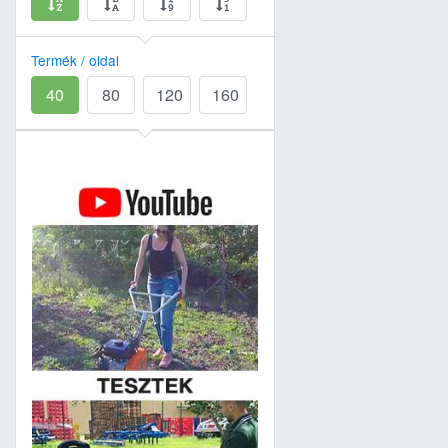
Termék / oldal
40
80
120
160