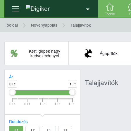
Főoldal
B
Főoldal
Növényápolás
Talajjavítók
Kerti gépek nagy
Ágaprítók
kedvezménnyel
Ár
Talajjavítók
0 Ft
1 Ft
0 Ft
0 Ft
1 Ft
1 Ft
1 Ft
Rendezés