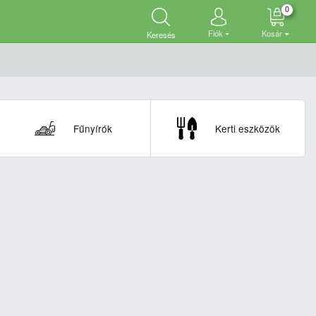
0
Fiók
Kosár
Keresés
Fűnyírók
Kerti eszközök