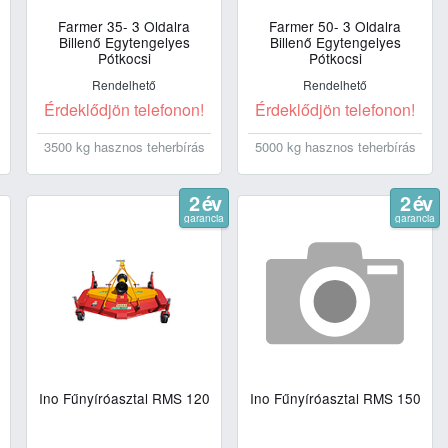
Farmer 35- 3 Oldalra
Farmer 50- 3 Oldalra
Billenő Egytengelyes
Billenő Egytengelyes
Pótkocsi
Pótkocsi
Rendelhető
Rendelhető
Érdeklődjön telefonon!
Érdeklődjön telefonon!
3500 kg hasznos teherbírás
5000 kg hasznos teherbírás
2 év
2 év
garancia
garancia
Ino Fűnyíróasztal RMS 120
Ino Fűnyíróasztal RMS 150