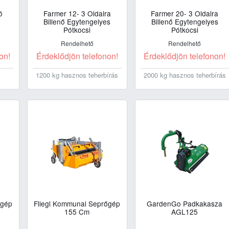
ó
Farmer 12- 3 Oldalra
Farmer 20- 3 Oldalra
Billenő Egytengelyes
Billenő Egytengelyes
Pótkocsi
Pótkocsi
Rendelhető
Rendelhető
on!
Érdeklődjön telefonon!
Érdeklődjön telefonon!
1200 kg hasznos teherbírás
2000 kg hasznos teherbírás
őgép
Fliegl Kommunal Seprőgép
GardenGo Padkakasza
155 Cm
AGL125