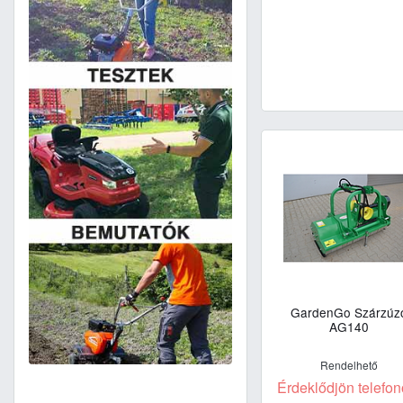
GardenGo Szárzúz
AG140
Rendelhető
Érdeklődjön telefon