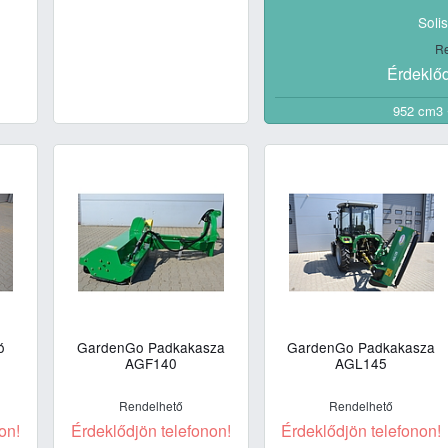
Soli
Re
Érdeklőd
952 cm3 
ó
GardenGo Padkakasza
GardenGo Padkakasza
AGF140
AGL145
Rendelhető
Rendelhető
on!
Érdeklődjön telefonon!
Érdeklődjön telefonon!