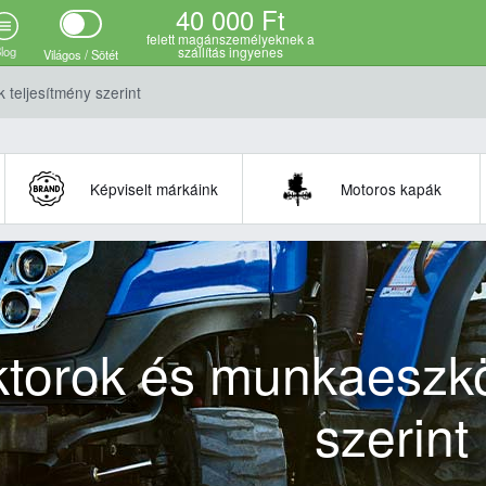
40 000 Ft
felett magánszemélyeknek a
log
szállítás ingyenes
Világos / Sötét
teljesítmény szerint
Képviselt márkáink
Motoros kapák
ktorok és munkaeszkö
szerint