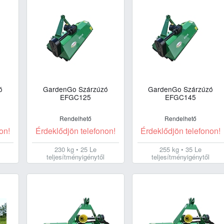
ó
GardenGo Szárzúzó
GardenGo Szárzúzó
EFGC125
EFGC145
Rendelhető
Rendelhető
on!
Érdeklődjön telefonon!
Érdeklődjön telefonon!
230 kg • 25 Le
255 kg • 35 Le
teljesítményigénytől
teljesítményigénytől