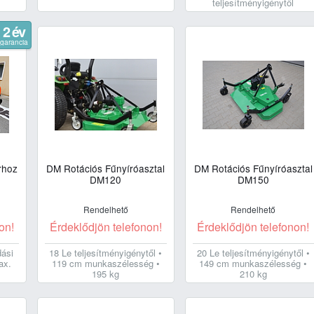
teljesítményigénytől
2 év
garancia
rhoz
DM Rotációs Fűnyíróasztal
DM Rotációs Fűnyíróasztal
DM120
DM150
Rendelhető
Rendelhető
on!
Érdeklődjön telefonon!
Érdeklődjön telefonon!
dási
18 Le teljesítményigénytől •
20 Le teljesítményigénytől •
ax.
119 cm munkaszélesség •
149 cm munkaszélesség •
195 kg
210 kg