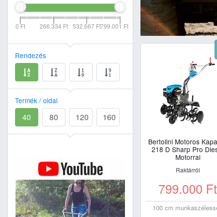
0 Ft
266.334 Ft
532.667 Ft
799.001 Ft
Rendezés
Termék / oldal
40
80
120
160
Bertolini Motoros Kap
218 D Sharp Pro Die
Motorral
Raktárról
799.000
F
100 cm munkaszéless