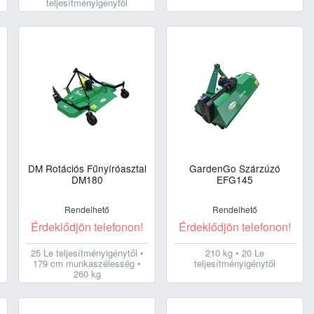
teljesítményigénytől
DM Rotációs Fűnyíróasztal
GardenGo Szárzúzó
DM180
EFG145
Rendelhető
Rendelhető
Érdeklődjön telefonon!
Érdeklődjön telefonon!
25 Le teljesítményigénytől •
210 kg • 20 Le
179 cm munkaszélesség •
teljesítményigénytől
260 kg