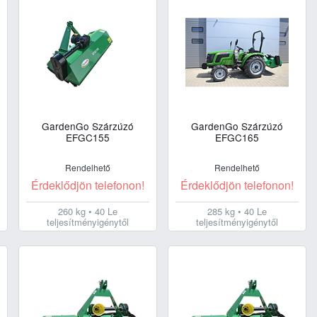
GardenGo Szárzúzó
GardenGo Szárzúzó
EFGC155
EFGC165
Rendelhető
Rendelhető
Érdeklődjön telefonon!
Érdeklődjön telefonon!
260 kg • 40 Le
285 kg • 40 Le
teljesítményigénytől
teljesítményigénytől