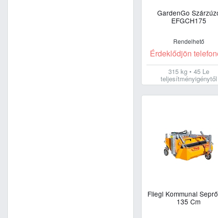
GardenGo Szárzúz
EFGCH175
Rendelhető
Érdeklődjön telefon
315 kg • 45 Le
teljesítményigénytől
Fliegl Kommunal Sepr
135 Cm