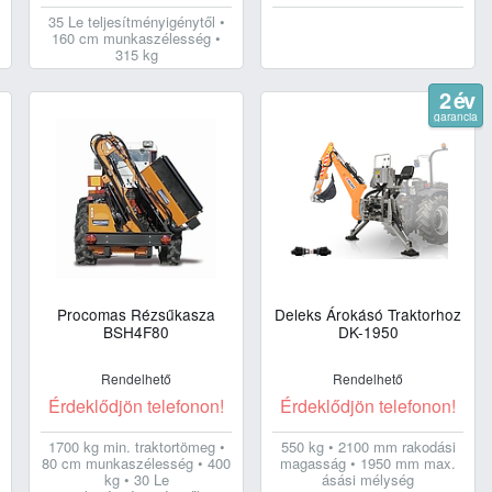
35 Le teljesítményigénytől •
160 cm munkaszélesség •
315 kg
2 év
garancia
Procomas Rézsűkasza
Deleks Árokásó Traktorhoz
BSH4F80
DK-1950
Rendelhető
Rendelhető
Érdeklődjön telefonon!
Érdeklődjön telefonon!
1700 kg min. traktortömeg •
550 kg • 2100 mm rakodási
80 cm munkaszélesség • 400
magasság • 1950 mm max.
kg • 30 Le
ásási mélység