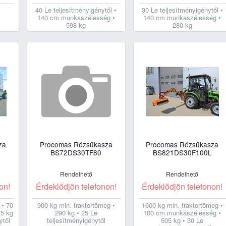
40 Le teljesítményigénytől •
30 Le teljesítményigénytől •
140 cm munkaszélesség •
140 cm munkaszélesség •
598 kg
280 kg
za
Procomas Rézsűkasza
Procomas Rézsűkasza
BS72DS30TF80
BS821DS30F100L
Rendelhető
Rendelhető
on!
Érdeklődjön telefonon!
Érdeklődjön telefonon!
 • 70
900 kg min. traktortömeg •
1600 kg min. traktortömeg •
5 kg
290 kg • 25 Le
100 cm munkaszélesség •
ytől
teljesítményigénytől
505 kg • 30 Le