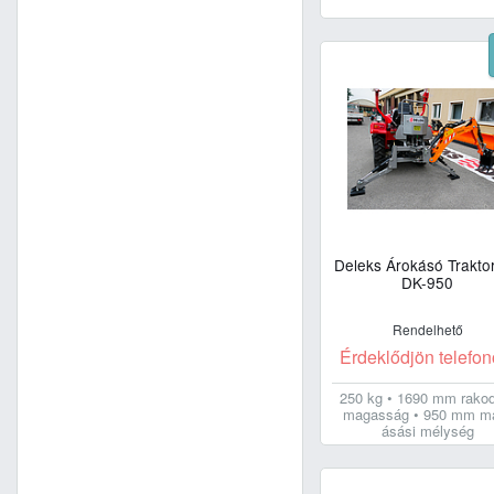
Deleks Árokásó Trakto
DK-950
Rendelhető
Érdeklődjön telefon
250 kg • 1690 mm rako
magasság • 950 mm m
ásási mélység