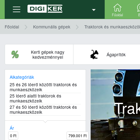
Főoldal
B
Főoldal
Kommunális gépek
Traktorok és munkaeszközök 
Kerti gépek nagy
Ágaprítók
kedvezménnyel
Alkategóriák
25 és 26 lóerő közötti traktorok és
munkaeszközeik
25 lóerő alatti traktorok és
Tra
munkaeszközeik
27 és 50 lóerő közötti traktorok és
munkaeszközeik
Ár
0 Ft
799.001 Ft