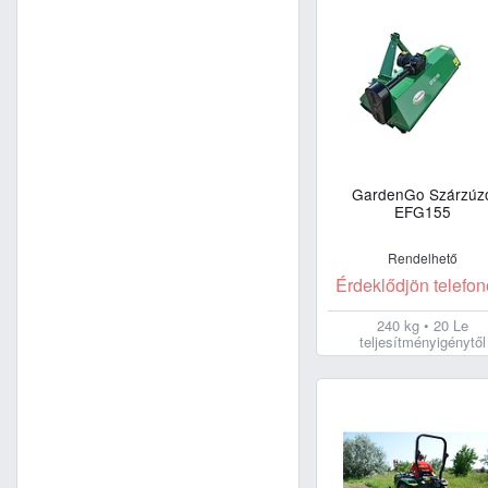
GardenGo Szárzúz
EFG155
Rendelhető
Érdeklődjön telefon
240 kg • 20 Le
teljesítményigénytől