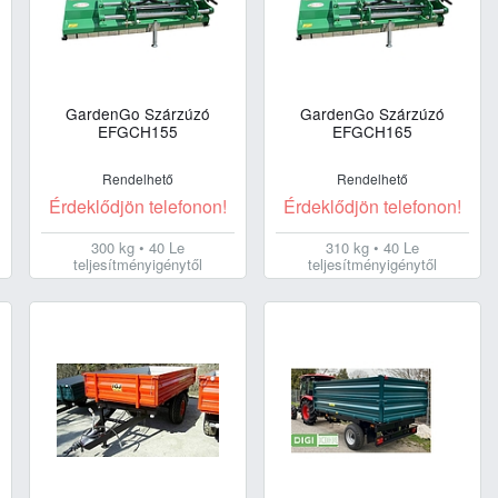
GardenGo Szárzúzó
GardenGo Szárzúzó
EFGCH155
EFGCH165
Rendelhető
Rendelhető
Érdeklődjön telefonon!
Érdeklődjön telefonon!
300 kg • 40 Le
310 kg • 40 Le
teljesítményigénytől
teljesítményigénytől