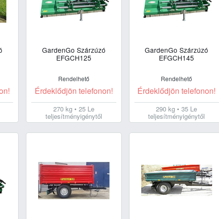
ó
GardenGo Szárzúzó
GardenGo Szárzúzó
EFGCH125
EFGCH145
Rendelhető
Rendelhető
on!
Érdeklődjön telefonon!
Érdeklődjön telefonon!
270 kg • 25 Le
290 kg • 35 Le
teljesítményigénytől
teljesítményigénytől