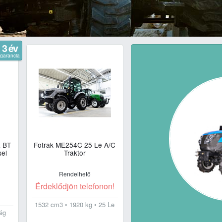
3 év
garancia
a BT
Fotrak ME254C 25 Le A/C
sel
Traktor
Rendelhető
Érdeklődjön telefonon!
t
1532 cm3 • 1920 kg • 25 Le
ég