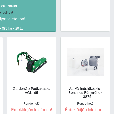
s 20 Traktor
ndelhető
jön telefonon!
• 885 kg • 20 Le
GardenGo Padkakasza
AL-KO Indulókészlet
AGL165
Benzines Fűnyíróhoz
113875
Rendelhető
Rendelhető
Érdeklődjön telefonon!
Érdeklődjön telefonon!