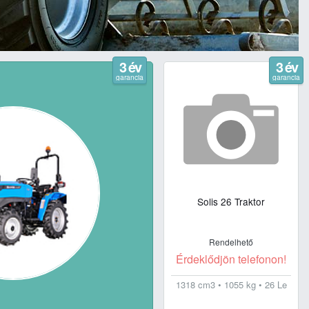
3 év
3 év
garancia
garancia
Solis 26 Traktor
Rendelhető
Érdeklődjön telefonon!
1318 cm3 • 1055 kg • 26 Le