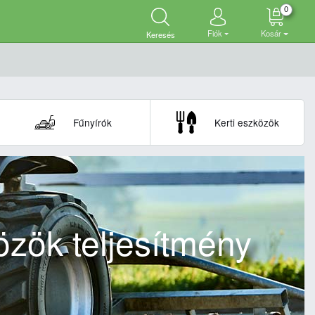
0
Fiók
Kosár
Keresés
Fűnyírók
Kerti eszközök
zök teljesítmény