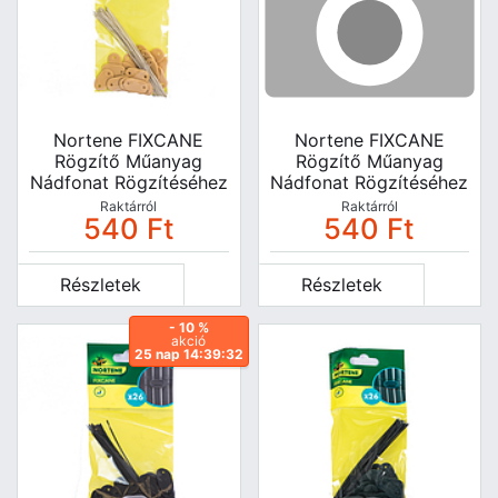
Nortene FIXCANE
Nortene FIXCANE
Rögzítő Műanyag
Rögzítő Műanyag
Nádfonat Rögzítéséhez
Nádfonat Rögzítéséhez
- 26 Db - Bambusz -
- 26 Db - Barna -
Raktárról
Raktárról
540
Ft
540
Ft
147152
2012165
Részletek
Részletek
- 10 %
akció
25 nap 14:39:31