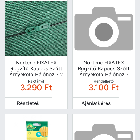
Nortene FIXATEX
Nortene FIXATEX
Rögzítő Kapocs Szőtt
Rögzítő Kapocs Szőtt
Árnyékoló Hálóhoz - 2
Árnyékoló Hálóhoz -
X 2,5 Cm - Zöld -
20db - 2x2,5 Cm -
Raktárról
Rendelhető
3.290
Ft
3.100
Ft
(147121)
Szürke- 2011896
Részletek
Ajánlatkérés