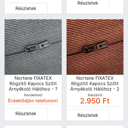
Részletek
Részletek
Nortene FIXATEX
Nortene FIXATEX
Rögzítő Kapocs Szőtt
Rögzítő Kapocs Szőtt
Árnyékoló Hálóhoz - ?
Árnyékoló Hálóhoz - 2
4 Cm - Fekete - 147136
X 2,5 Cm - Barna -
Rendelhető
Raktárról
2.950
Ft
2011895
Érdeklődjön telefonon!
Részletek
Részletek