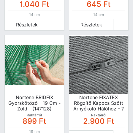
1.040
Ft
645
Ft
14 cm
14 cm
Részletek
Részletek
Nortene BRIDFIX
Nortene FIXATEX
Gyorskötöző - 19 Cm -
Rögzítő Kapocs Szőtt
Zöld - (147128)
Árnyékoló Hálóhoz - ?
4 Cm - Fekete -
Raktárról
Raktárról
899
Ft
2.900
Ft
(147135)
19 cm