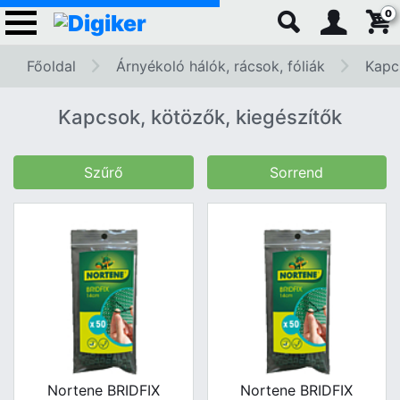
0
Főoldal
Árnyékoló hálók, rácsok, fóliák
Kapc
Kapcsok, kötözők, kiegészítők
Szűrő
Sorrend
Nortene BRIDFIX
Nortene BRIDFIX