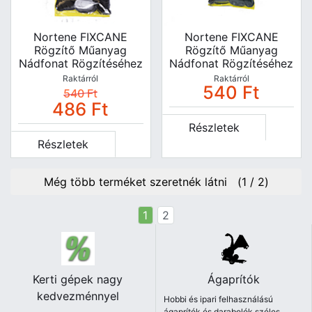
Nortene FIXCANE
Nortene FIXCANE
Rögzítő Műanyag
Rögzítő Műanyag
Nádfonat Rögzítéséhez
Nádfonat Rögzítéséhez
- 26 Db - Fekete -
- 26 Db - Szürke -
Raktárról
Raktárról
540
Ft
2005832
2012164
540
Ft
486
Ft
Részletek
Részletek
Még több terméket szeretnék látni (
1
/
2
)
1
2
Kerti gépek nagy
Ágaprítók
kedvezménnyel
Hobbi és ipari felhasználású
ágaprítók és darabolók széles