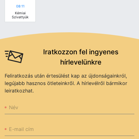
08:11
Kémiai
Szivattyúk
Iratkozzon fel ingyenes
hírlevelünkre
Feliratkozás után értesülést kap az újdonságainkról,
legújabb hasznos ötleteinkről. A hírlevélről bármikor
leiratkozhat.
Név
E-mail cím