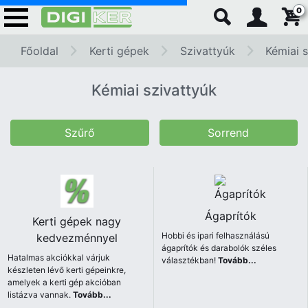
0
Főoldal
Kerti gépek
Szivattyúk
Kémiai 
Kémiai szivattyúk
Szűrő
Sorrend
Ágaprítók
Kerti gépek nagy
Hobbi és ipari felhasználású
kedvezménnyel
ágaprítók és darabolók széles
Hatalmas akciókkal várjuk
választékban!
Tovább...
készleten lévő kerti gépeinkre,
amelyek a kerti gép akcióban
listázva vannak.
Tovább...