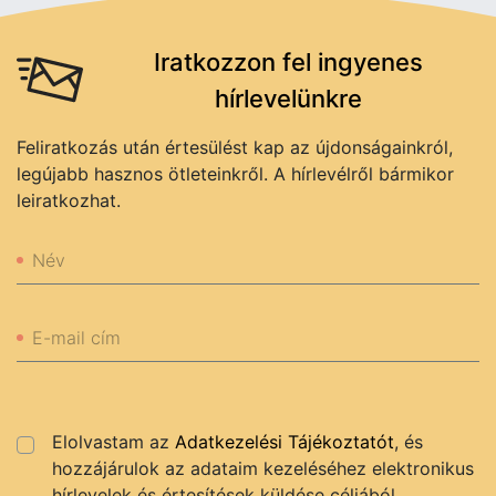
Iratkozzon fel ingyenes
hírlevelünkre
Feliratkozás után értesülést kap az újdonságainkról,
legújabb hasznos ötleteinkről. A hírlevélről bármikor
leiratkozhat.
Név
E-mail cím
Elolvastam az
Adatkezelési Tájékoztatót
, és
hozzájárulok az adataim kezeléséhez elektronikus
hírlevelek és értesítések küldése céljából.