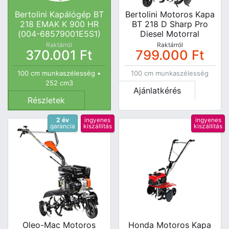
Bertolini Kapálógép BT
Bertolini Motoros Kapa
218 EMAK K 900 HR
BT 218 D Sharp Pro
(004-68579001E5S1)
Diesel Motorral
Raktárról
Raktárról
370.001
Ft
799.000
Ft
100 cm munkaszélesség •
100 cm munkaszélesség
252 cm3
Ajánlatkérés
Részletek
2 év
ingyenes
ingyenes
garancia
kiszállítás
kiszállítás
Oleo-Mac Motoros
Honda Motoros Kapa