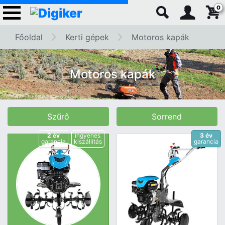
0
Főoldal
Kerti gépek
Motoros kapák
Motoros kapák
Szűrő
Sorrend
2 év
ingyenes
3 év
garancia
kiszállítás
garancia