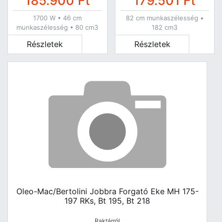
185.900
Ft
179.501
Ft
1700 W • 46 cm
82 cm munkaszélesség •
munkaszélesség • 80 cm3
182 cm3
Részletek
Részletek
Oleo-Mac/Bertolini Jobbra Forgató Eke MH 175-
197 RKs, Bt 195, Bt 218
Raktárról