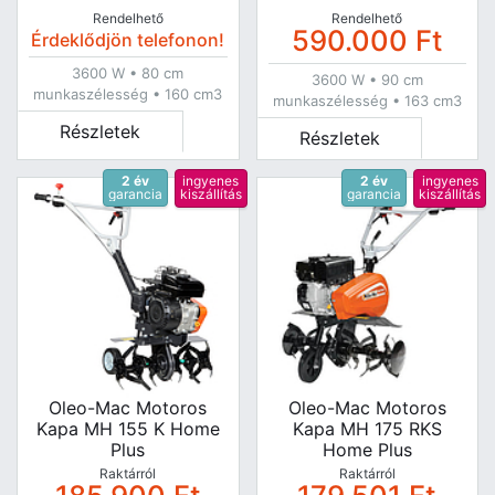
Rendelhető
Rendelhető
590.000
Ft
Érdeklődjön telefonon!
3600 W • 80 cm
3600 W • 90 cm
munkaszélesség • 160 cm3
munkaszélesség • 163 cm3
Részletek
Részletek
2 év
ingyenes
2 év
ingyenes
garancia
kiszállítás
garancia
kiszállítás
Oleo-Mac Motoros
Oleo-Mac Motoros
Kapa MH 155 K Home
Kapa MH 175 RKS
Plus
Home Plus
Raktárról
Raktárról