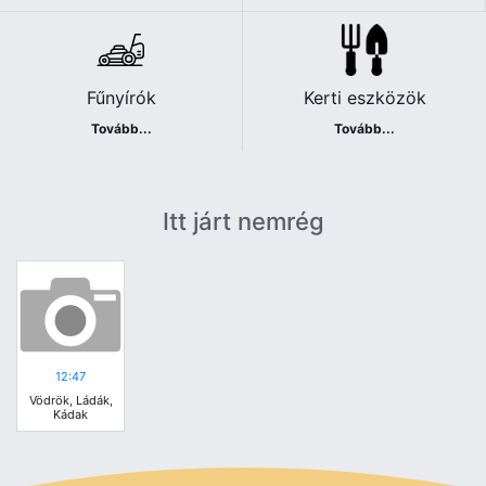
Fűnyírók
Kerti eszközök
Tovább...
Tovább...
Itt járt nemrég
12:47
Vödrök, Ládák,
Kádak