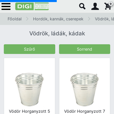
0
Főoldal
Hordók, kannák, cserepek
Vödrök, l
Vödrök, ládák, kádak
Szűrő
Sorrend
Vödör Horganyzott 5
Vödör Horganyzott 7