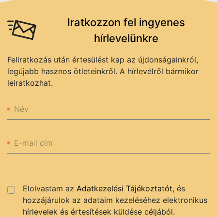
Iratkozzon fel ingyenes
hírlevelünkre
Feliratkozás után értesülést kap az újdonságainkról,
legújabb hasznos ötleteinkről. A hírlevélről bármikor
leiratkozhat.
Név
E-mail cím
Elolvastam az
Adatkezelési Tájékoztatót
, és
hozzájárulok az adataim kezeléséhez elektronikus
hírlevelek és értesítések küldése céljából.