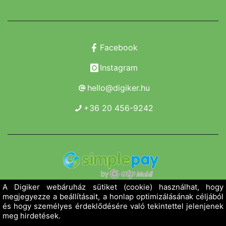
Facebook
Instagram
hello@digiker.hu
+36 20 456-9242
Copyright 2019 - 2026. Borsod Agroker Zrt.
Minden jog fenntartva!