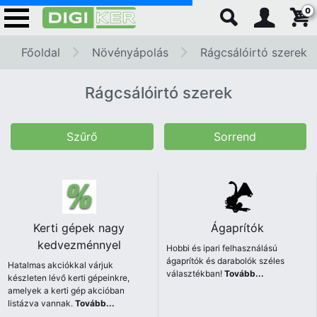
0
Főoldal
Növényápolás
Rágcsálóirtó szerek
Rágcsálóirtó szerek
Szűrő
Sorrend
Kerti gépek nagy
Ágaprítók
kedvezménnyel
Hobbi és ipari felhasználású
ágaprítók és darabolók széles
Hatalmas akciókkal várjuk
választékban!
Tovább...
készleten lévő kerti gépeinkre,
amelyek a kerti gép akcióban
listázva vannak.
Tovább...