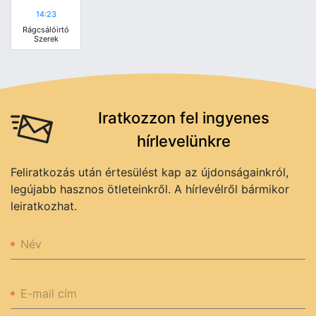
14:23
Rágcsálóirtó
Szerek
Iratkozzon fel ingyenes
hírlevelünkre
Feliratkozás után értesülést kap az újdonságainkról,
legújabb hasznos ötleteinkről. A hírlevélről bármikor
leiratkozhat.
Név
E-mail cím