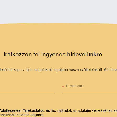
Iratkozzon fel ingyenes hírlevelünkre
tesülést kap az újdonságainkról, legújabb hasznos ötleteinkről. A hírlev
E-mail cím
, és hozzájárulok az adataim kezeléséhez el
Adatkezelési Tájékoztatót
rtesítések küldése céljából.