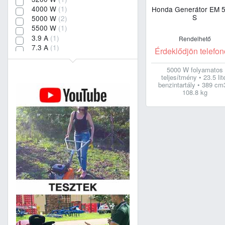
4000 W
(1)
Honda Generátor EM 
S
5000 W
(2)
5500 W
(1)
3.9 A
(1)
Rendelhető
7.3 A
(1)
Érdeklődjön telefon
12.2 A
(1)
13.9 A
(1)
5000 W folyamatos
17.4 A
(1)
teljesítmény • 23.5 lit
benzintartály • 389 cm
21.7 A
(2)
108.8 kg
23.9 A
(1)