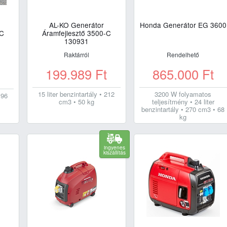
AL-KO Generátor
Honda Generátor EG 3600
-C
Áramfejlesztő 3500-C
130931
Raktárról
Rendelhető
199.989
Ft
865.000
Ft
t
15 liter benzintartály • 212
3200 W folyamatos
196
cm3 • 50 kg
teljesítmény • 24 liter
benzintartály • 270 cm3 • 68
kg
ingyenes
kiszállítás