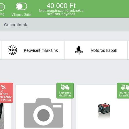
40 000 Ft
felett magánszemélyeknek a
log
szállítás ingyenes
Világos / Sötét
Generátorok
Képviselt márkáink
Motoros kapák
7 %
ció
ingyenes
ingyen
10 331
kiszállítás
kiszállí
 olcsóbb!
13:29:54