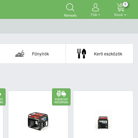
0
Fiók
Kosár
Keresés
Fűnyírók
Kerti eszközök
es
ingyenes
tás
kiszállítás