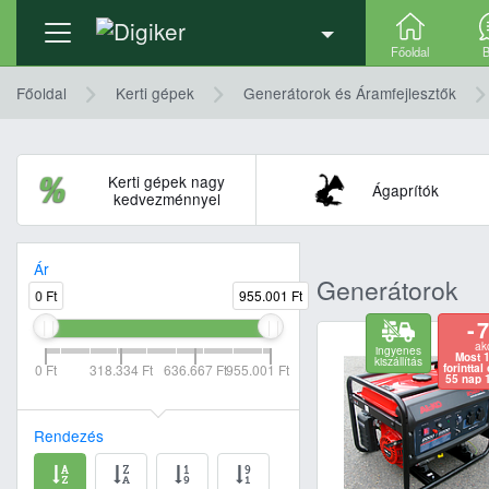
Főoldal
B
Főoldal
Kerti gépek
Generátorok és Áramfejlesztők
Kerti gépek nagy
Ágaprítók
kedvezménnyel
Ár
Generátorok
0 Ft
955.001 Ft
- 
ak
ingyenes
Most 
kiszállítás
0 Ft
318.334 Ft
636.667 Ft
955.001 Ft
forinttal
55 nap 
Rendezés