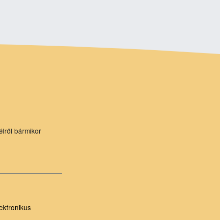
élről bármikor
ektronikus