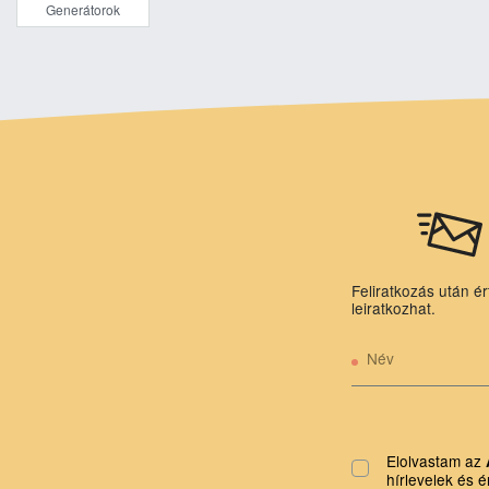
Generátorok
Feliratkozás után ér
leiratkozhat.
Név
Elolvastam az
hírlevelek és é