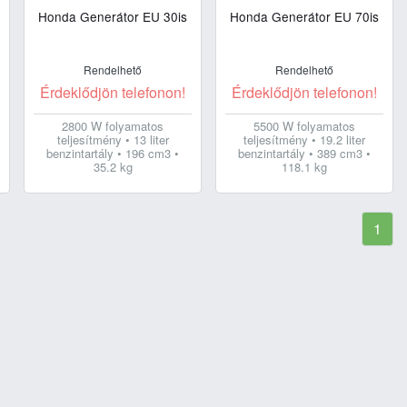
Honda Generátor EU 30is
Honda Generátor EU 70is
Rendelhető
Rendelhető
Érdeklődjön telefonon!
Érdeklődjön telefonon!
2800 W folyamatos
5500 W folyamatos
teljesítmény • 13 liter
teljesítmény • 19.2 liter
benzintartály • 196 cm3 •
benzintartály • 389 cm3 •
35.2 kg
118.1 kg
1