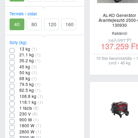
Termék / oldal
AL-KO Generátor
Áramfejlesztő 2500
40
80
120
160
130930
Raktárról
147.591
Ft
Súly (kg)
137.259
F
13 kg
(1)
21.1 kg
(1)
15 liter benzintartály • 
35.2 kg
(1)
cm3 • 45 kg
45 kg
(1)
50 kg
(1)
68 kg
(1)
79.5 kg
(1)
82.5 kg
(1)
108.8 kg
(1)
118.1 kg
(1)
1 fázis
(8)
230 V
(8)
900 W
(1)
1800 W
(1)
2800 W
(1)
3200 W
(1)