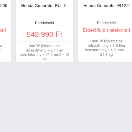
5500
Honda Generátor EU 10i
Honda Generátor EU 22i
Rendelhető
Rendelhető
on!
Érdeklődjön telefonon!
542.990
Ft
1800 W folyamatos
er
teljesítmény • 3.6 liter
900 W folyamatos
3 •
benzintartály • 121 cm3 •
teljesítmény • 2.1 liter
21.1 kg
benzintartály • 49.4 cm3 • 13
kg