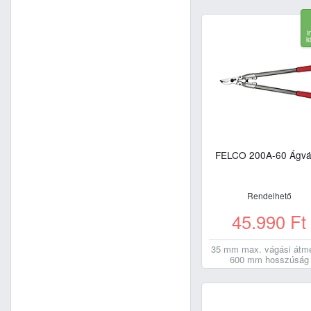
i
k
FELCO 200A-60 Ágv
Rendelhető
45.990
Ft
35 mm max. vágási átmé
600 mm hosszúság