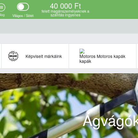
40 000 Ft
felett magánszemélyeknek a
log
szállítás ingyenes
Világos / Sötét
Képviselt márkáink
Motoros kapák
Ágvágó