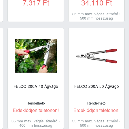
7.317
Ft
34.110
Ft
35 mm max. vágási átmérő •
500 mm hosszúság
FELCO 200A-40 Ágvágó
FELCO 200A-50 Ágvágó
Rendelhető
Rendelhető
Érdeklődjön telefonon!
Érdeklődjön telefonon!
35 mm max. vágási átmérő •
35 mm max. vágási átmérő •
400 mm hosszúság
500 mm hosszúság