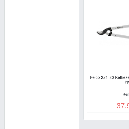
Felco 221-80 Kétkez
Ny
Ren
37.