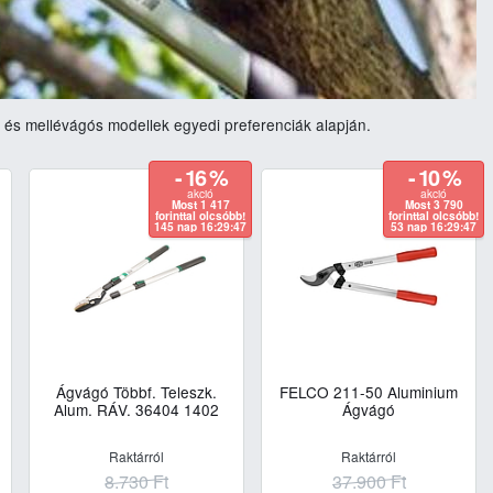
s és mellévágós modellek egyedi preferenciák alapján.
- 16 %
- 10 %
akció
akció
Most 1 417
Most 3 790
forinttal olcsóbb!
forinttal olcsóbb!
145 nap 16:29:46
53 nap 16:29:46
Ágvágó Többf. Teleszk.
FELCO 211-50 Aluminium
Alum. RÁV. 36404 1402
Ágvágó
Raktárról
Raktárról
8.730
Ft
37.900
Ft