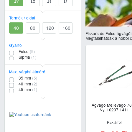
Termék / oldal
40
80
120
160
Fiskars és Felco ágvágói
Megtalálhatóak a hobbi c
Gyártó
Felco
(9)
Sipma
(1)
Max. vágási átmérő
35 mm
(5)
40 mm
(2)
45 mm
(1)
Ágvágó Mellévágó 7
Ny. 16207 1411
Raktárról