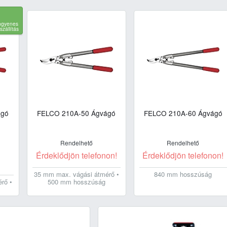
ngyenes
iszállítás
ágó
FELCO 210A-50 Ágvágó
FELCO 210A-60 Ágvágó
Rendelhető
Rendelhető
Érdeklődjön telefonon!
Érdeklődjön telefonon!
35 mm max. vágási átmérő •
840 mm hosszúság
500 mm hosszúság
rő •