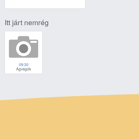
Itt járt nemrég
09:30
Ágvágók