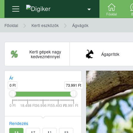
Főoldal
B
Főoldal
Kerti eszközök
Ágvágók
Kerti gépek nagy
Ágaprítók
kedvezménnyel
Ár
0 Ft
73.991 Ft
0 Ft
18.498 Ft
36.996 Ft
55.493 Ft
73.991 Ft
Rendezés