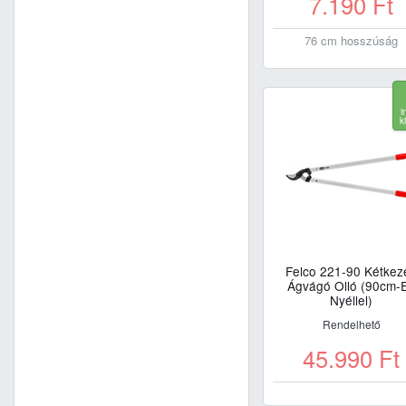
7.190
Ft
76 cm hosszúság
i
k
Felco 221-90 Kétkez
Ágvágó Olló (90cm-
Nyéllel)
Rendelhető
45.990
Ft