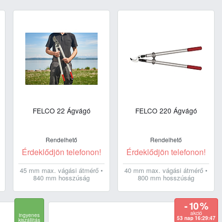
FELCO 22 Ágvágó
FELCO 220 Ágvágó
Rendelhető
Rendelhető
Érdeklődjön telefonon!
Érdeklődjön telefonon!
45 mm max. vágási átmérő •
40 mm max. vágási átmérő •
840 mm hosszúság
800 mm hosszúság
- 10 %
akció
ingyenes
53 nap 16:29:46
kiszállítás