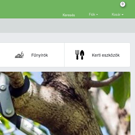
0
Fiók
Kosár
Keresés
Fűnyírók
Kerti eszközök
k