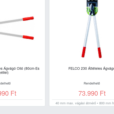
es Ágvágó Olló (80cm-Es
FELCO 230 Áttételes Ágvág
éllel)
delhető
Rendelhető
990
Ft
73.990
Ft
40 mm max. vágási átmérő • 800 mm 