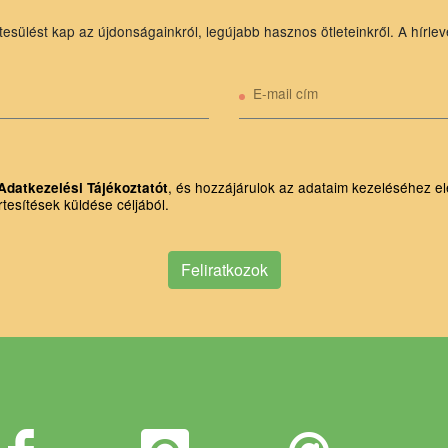
tesülést kap az újdonságainkról, legújabb hasznos ötleteinkről. A hírlev
E-mail cím
, és hozzájárulok az adataim kezeléséhez el
Adatkezelési Tájékoztatót
rtesítések küldése céljából.
Feliratkozok