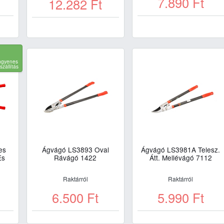
7.890
Ft
12.282
Ft
ngyenes
iszállítás
es
Ágvágó LS3893 Oval
Ágvágó LS3981A Telesz.
Es
Rávágó 1422
Átt. Mellévágó 7112
Raktárról
Raktárról
6.500
Ft
5.990
Ft