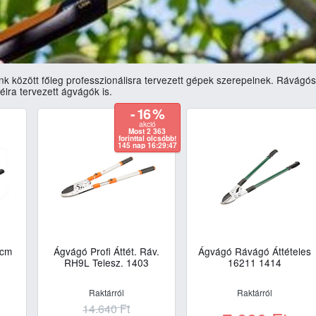
nk között főleg professzionálisra tervezett gépek szerepelnek. Rávágó
élra tervezett ágvágók is.
- 16 %
akció
Most 2 363
forinttal olcsóbb!
145 nap 16:29:46
6cm
Ágvágó Profi Áttét. Ráv.
Ágvágó Rávágó Áttételes
RH9L Telesz. 1403
16211 1414
Raktárról
Raktárról
14.640
Ft