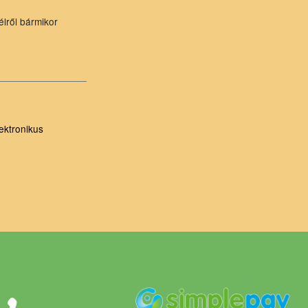
élről bármikor
ektronikus