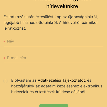
hírlevelünkre
Feliratkozás után értesülést kap az újdonságainkról,
legújabb hasznos ötleteinkről. A hírlevélről bármikor
leiratkozhat.
Név
E-mail cím
Elolvastam az
Adatkezelési Tájékoztatót
, és
hozzájárulok az adataim kezeléséhez elektronikus
hírlevelek és értesítések küldése céljából.