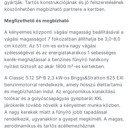
gyártják. Tartós konstrukciójának és jó felszerelésének
köszönhetően megbízható partnere a kertben.
Megfizethető és megbízható
A kényelmes központi vágási magasság beállításával a
vágási magasságot 7 fokozatban állíthatja be 3,0-8,0
cm között. Az 51 cm-es extra nagy vágási
szélességével és az energiatakarékos 1 sebességes
kerék-meghajtással a benzines fűnyíró hatékony
nyírást biztosít az akár 1800 m²-es kertekben.
A Classic 5.12 SP-B 2,3 kW-os Briggs&Stratton 625 EXI
benzinmotorral rendelkezik, amely hosszú élettartamú
és megbízhatóan indul. Az ergonomikus kialakítású
tolókar és a golyóscsapágyas gyepbarát XXL
járókerék tovább növelik a kényelmet munka közben.
A nagy kerekek miatt a fűnyíró jobb tapadással
rendelkezik, ugyanakkor a gyepet megkíméli. A magas,
aerodinamikus és tartós acéllemezháznak