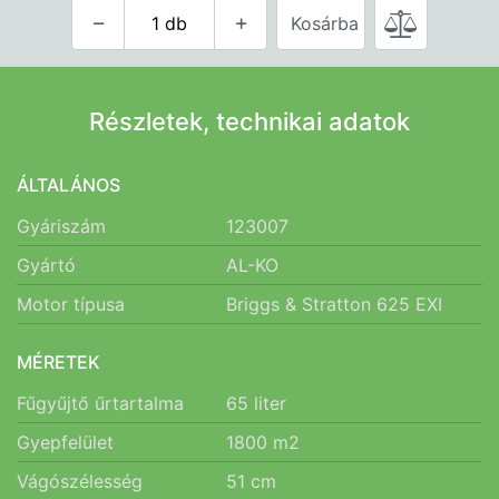
Kosárba
Részletek, technikai adatok
ÁLTALÁNOS
Gyáriszám
123007
Gyártó
AL-KO
Motor típusa
Briggs & Stratton 625 EXI
MÉRETEK
Fűgyűjtő űrtartalma
65
liter
Gyepfelület
1800
m2
Vágószélesség
51
cm