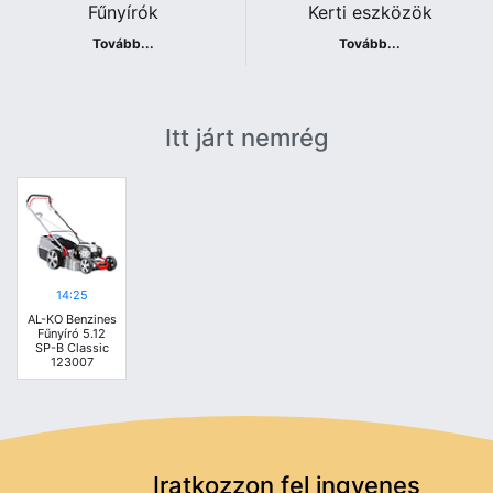
Fűnyírók
Kerti eszközök
Tovább...
Tovább...
Itt járt nemrég
14:25
AL-KO Benzines
Fűnyíró 5.12
SP-B Classic
123007
Iratkozzon fel ingyenes