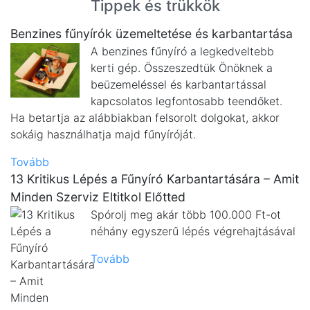
Tippek és trükkök
Benzines fűnyírók üzemeltetése és karbantartása
A benzines fűnyíró a legkedveltebb
kerti gép. Összeszedtük Önöknek a
beüzemeléssel és karbantartással
kapcsolatos legfontosabb teendőket.
Ha betartja az alábbiakban felsorolt dolgokat, akkor
sokáig használhatja majd fűnyíróját.
Tovább
13 Kritikus Lépés a Fűnyíró Karbantartására – Amit
Minden Szerviz Eltitkol Előtted
Spórolj meg akár több 100.000 Ft-ot
néhány egyszerű lépés végrehajtásával
Tovább