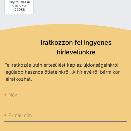
Fűnyíró Classic
5.14 SP-A
123056
Iratkozzon fel ingyenes
hírlevelünkre
Feliratkozás után értesülést kap az újdonságainkról,
legújabb hasznos ötleteinkről. A hírlevélről bármikor
leiratkozhat.
Név
E-mail cím