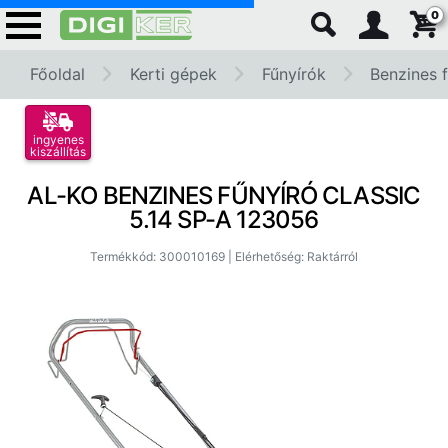
0
Főoldal
Kerti gépek
Fűnyírók
Benzines 
ingyenes
kiszállítás
AL-KO BENZINES FŰNYÍRÓ CLASSIC
5.14 SP-A 123056
Termékkód: 300010169 | Elérhetőség: Raktárról