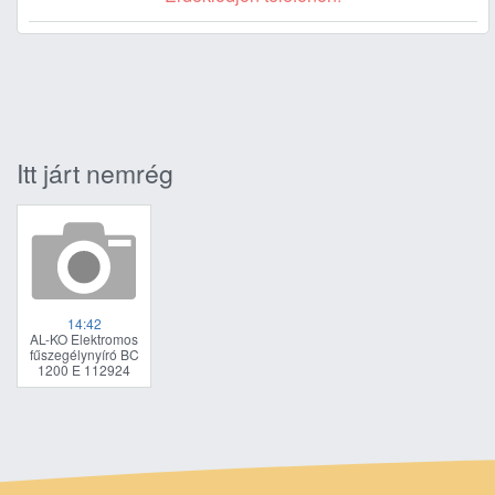
Itt járt nemrég
14:42
AL-KO Elektromos
fűszegélynyíró BC
1200 E 112924