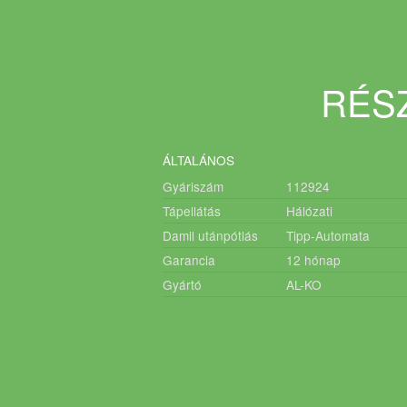
RÉSZ
ÁLTALÁNOS
Gyáriszám
112924
Tápellátás
Hálózati
Damil utánpótlás
Tipp-Automata
Garancia
12
hónap
Gyártó
AL-KO