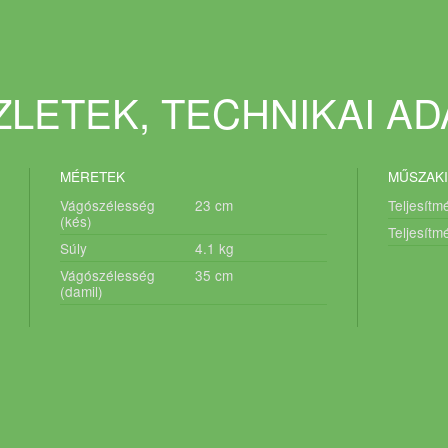
LETEK, TECHNIKAI A
MÉRETEK
MŰSZAKI
Vágószélesség
23
cm
Teljesítm
(kés)
Teljesítm
Súly
4.1
kg
Vágószélesség
35
cm
(damil)