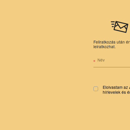
Feliratkozás után ér
leiratkozhat.
Név
Elolvastam az
hírlevelek és é