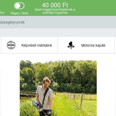
40 000 Ft
csolódó termékek
felett magánszemélyeknek a
log
szállítás ingyenes
Világos / Sötét
fűszegélynyírók
Képviselt márkáink
Motoros kapák