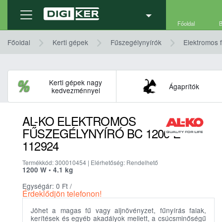
Termék adatlap
Részletek, technikai adatok
Kap
Főoldal
B
Főoldal
Kerti gépek
Fűszegélynyírók
Elektromos 
Kerti gépek nagy
Ágaprítók
kedvezménnyel
AL-KO ELEKTROMOS
FŰSZEGÉLYNYÍRÓ BC 1200 E
112924
Termékkód: 300010454 | Elérhetőség: Rendelhető
1200 W • 4.1 kg
Egységár: 0
Ft
/
Érdeklődjön telefonon!
Jöhet a magas fű vagy aljnövényzet, fűnyírás falak,
kerítések és egyéb akadályok mellett, a csúcsminőségű