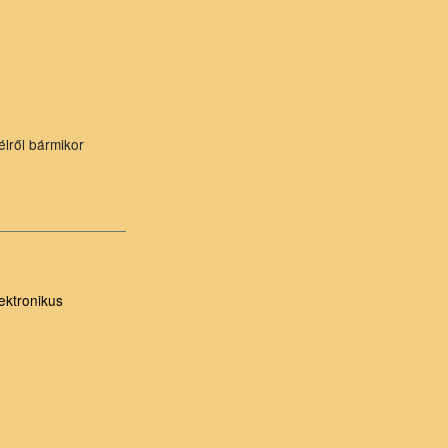
élről bármikor
ektronikus