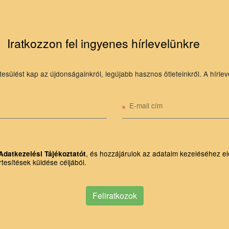
Iratkozzon fel ingyenes hírlevelünkre
tesülést kap az újdonságainkról, legújabb hasznos ötleteinkről. A hírlev
E-mail cím
, és hozzájárulok az adataim kezeléséhez el
Adatkezelési Tájékoztatót
rtesítések küldése céljából.
Feliratkozok