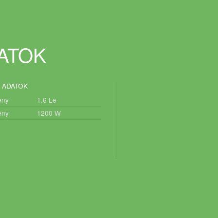
DATOK
 ADATOK
ény
1.6
Le
ény
1200
W