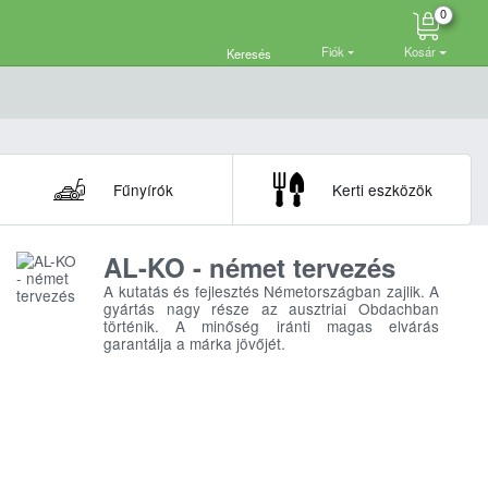
0
Fiók
Kosár
Keresés
Fűnyírók
Kerti eszközök
AL-KO - német tervezés
A kutatás és fejlesztés Németországban zajlik. A
gyártás nagy része az ausztriai Obdachban
történik. A minőség iránti magas elvárás
garantálja a márka jövőjét.