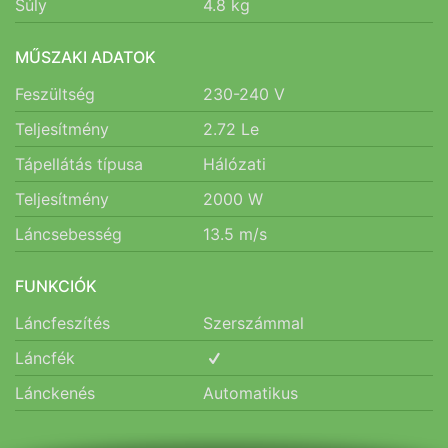
Súly
4.8
kg
MŰSZAKI ADATOK
Feszültség
230-240
V
Teljesítmény
2.72
Le
Tápellátás típusa
Hálózati
Teljesítmény
2000
W
Láncsebesség
13.5
m/s
FUNKCIÓK
Láncfeszítés
Szerszámmal
Láncfék
Lánckenés
Automatikus