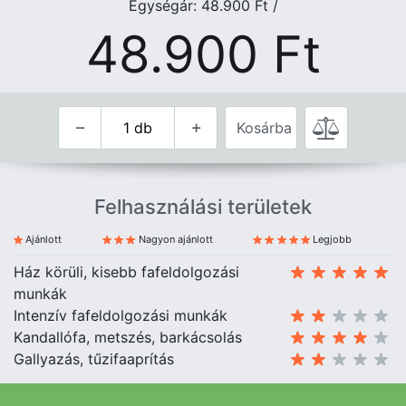
Egységár: 48.900
Ft
/
48.900
Ft
Kosárba
Felhasználási területek
Ajánlott
Nagyon ajánlott
Legjobb
Ház körüli, kisebb fafeldolgozási
munkák
Intenzív fafeldolgozási munkák
Kandallófa, metszés, barkácsolás
Gallyazás, tűzifaaprítás