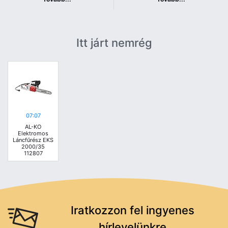
Itt járt nemrég
07:07
AL-KO
Elektromos
Láncfűrész EKS
2000/35
112807
Iratkozzon fel ingyenes
hírlevelünkre