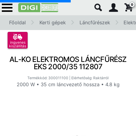
0
Főoldal
Kerti gépek
Láncfűrészek
Elekt
ingyenes
kiszállítás
AL-KO ELEKTROMOS LÁNCFŰRÉSZ
EKS 2000/35 112807
Termékkód: 300011100 | Elérhetőség: Raktárról
2000 W • 35 cm láncvezető hossza • 4.8 kg