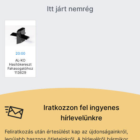
Itt járt nemrég
20:00
AL-KO
Hasítókereszt
Fahasogatóhoz
113629
Iratkozzon fel ingyenes
hírlevelünkre
Feliratkozás után értesülést kap az újdonságainkról,
legújabb hasznos ötleteinkről. A hírlevélről bármikor