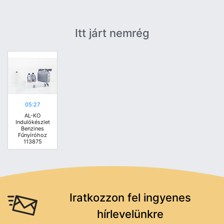
Itt járt nemrég
05:27
AL-KO
Indulókészlet
Benzines
Fűnyíróhoz
113875
Iratkozzon fel ingyenes
hírlevelünkre