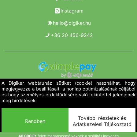
Instagram
hello@digiker.hu
+36 20 456-9242
Copyright 2019 - 2026. Borsod Agroker Zrt.
Minden jog fenntartva!
Powered by Adamante
40 000 Ft
felett magánszemélyeknek a szállítás ingyenes