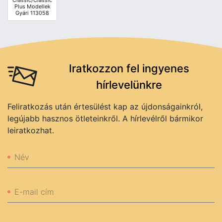
Classic/Classic
Plus Modellek
Gyári 113058
Iratkozzon fel ingyenes
hírlevelünkre
Feliratkozás után értesülést kap az újdonságainkról,
legújabb hasznos ötleteinkről. A hírlevélről bármikor
leiratkozhat.
Név
E-mail cím