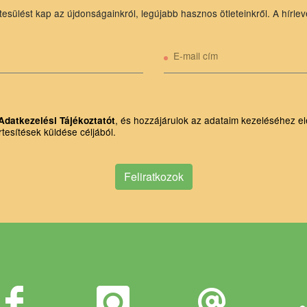
tesülést kap az újdonságainkról, legújabb hasznos ötleteinkről. A hírlev
E-mail cím
, és hozzájárulok az adataim kezeléséhez el
Adatkezelési Tájékoztatót
rtesítések küldése céljából.
Feliratkozok