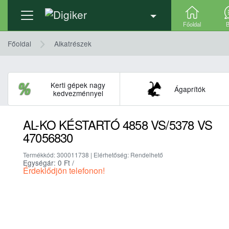
Termék adatlap
Főoldal
B
Főoldal
Alkatrészek
Kerti gépek nagy
Ágaprítók
kedvezménnyel
AL-KO KÉSTARTÓ 4858 VS/5378 VS
47056830
Termékkód: 300011738 | Elérhetőség: Rendelhető
Egységár: 0
Ft
/
Érdeklődjön telefonon!