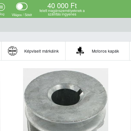
40 000 Ft
felett magánszemélyeknek a
log
szállítás ingyenes
Világos / Sötét
Képviselt márkáink
Motoros kapák