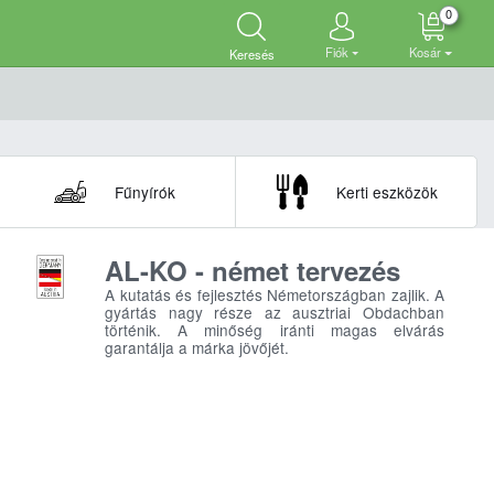
0
Fiók
Kosár
Keresés
Fűnyírók
Kerti eszközök
AL-KO - német tervezés
A kutatás és fejlesztés Németországban zajlik. A
gyártás nagy része az ausztriai Obdachban
történik. A minőség iránti magas elvárás
garantálja a márka jövőjét.