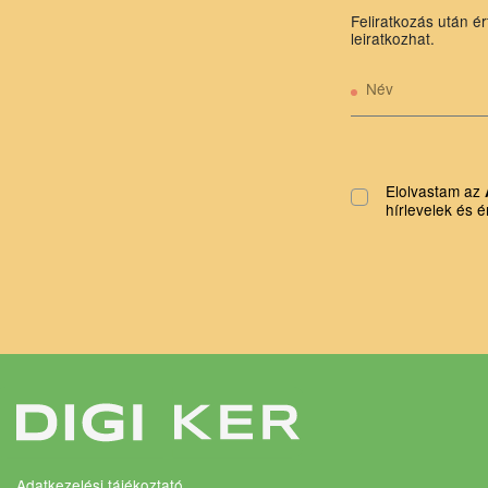
Feliratkozás után ér
leiratkozhat.
Név
Elolvastam az
hírlevelek és é
Adatkezelési tájékoztató