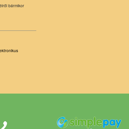
élről bármikor
ektronikus