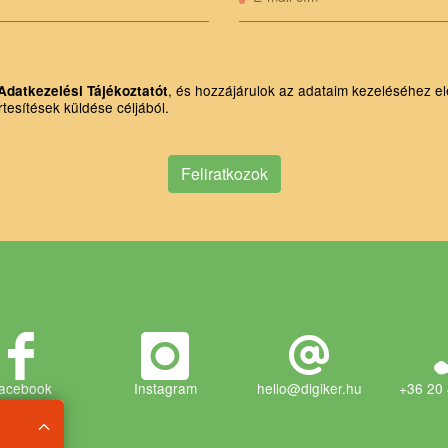
, és hozzájárulok az adataim kezeléséhez el
Adatkezelési Tájékoztatót
rtesítések küldése céljából.
Feliratkozok
acebook
Instagram
hello@digiker.hu
+36 20