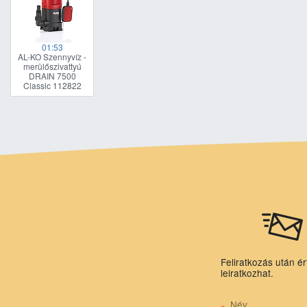
01:53
AL-KO Szennyvíz -
merülőszivattyú
DRAIN 7500
Classic 112822
Feliratkozás után ér
leiratkozhat.
Név