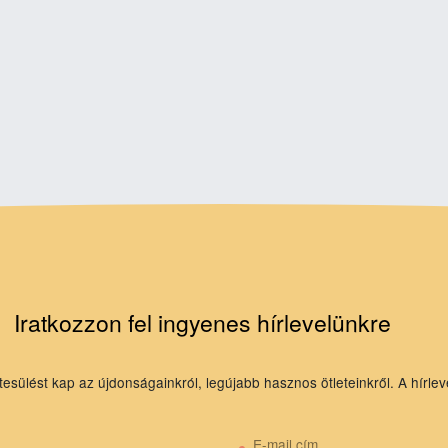
Iratkozzon fel ingyenes hírlevelünkre
tesülést kap az újdonságainkról, legújabb hasznos ötleteinkről. A hírlev
E-mail cím