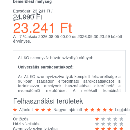
bemerülési mélység
Egységár: 23.241
Ft
/
24.990
Ft
23.241
Ft
A - 7
%
akció 2026.08.05 00:00 és 2026.09.30 23:59 között
érvényes.
AL-KO szennyvíz-búvár szivattyú előnyei:
Univerzális sarokcsatlakozó:
Az AL-KO szennyvízszivattyúk komplett felszereltsége a
90°-ban szabadon elfordítható sarokcsatlakozót is
tartalmazza, amelynek használatával elkerülhető a
nyomótömlő megtörése. A mellékelt kombinált
csőcsatlakozó különböző tömlőméretekhez
Felhasználási területek
használható.
Ajánlott
Nagyon ajánlott
Legjobb
Szennyeződések:
Öntözés
Házi vízellátás
A nagy szívónyílásnak köszönhetően a Drain modellek
Szennyvíz szivattyúzása