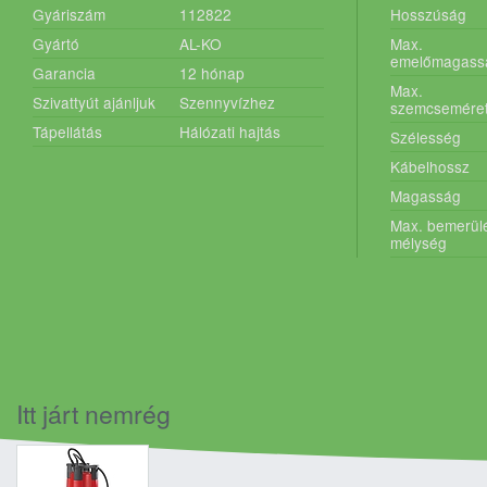
Gyáriszám
112822
Hosszúság
Gyártó
AL-KO
Max.
emelőmagass
Garancia
12
hónap
Max.
Szivattyút ajánljuk
Szennyvízhez
szemcsemére
Tápellátás
Hálózati hajtás
Szélesség
Kábelhossz
Magasság
Max. bemerülé
mélység
Itt járt nemrég