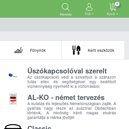
0
Fiók
Kosár
Keresés
Fűnyírók
Kerti eszközök
Úszókapcsolóval szerelt
Az úszókapcsoló védi a szivattyút a szárazon
futás ellen és segítségével egy beállított
vízmennyiség nyerhető ki a vízforrásból.
AL-KO - német tervezés
A kutatás és fejlesztés Németországban zajlik. A
gyártás nagy része az ausztriai Obdachban
történik. A minőség iránti magas elvárás
garantálja a márka jövőjét.
Classic