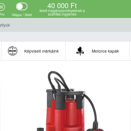
40 000 Ft
felett magánszemélyeknek a
log
szállítás ingyenes
Világos / Sötét
attyúk
Képviselt márkáink
Motoros kapák