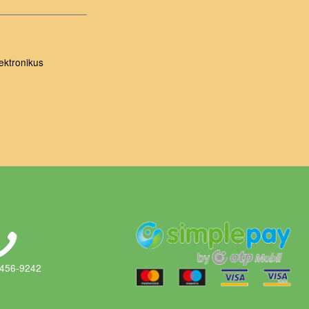
ektronikus
 456-9242