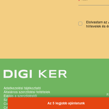
Elolvastam az
hírlevelek és é
Adatkezelési tájékoztató
Általános szerződési feltételek
F
Elállás a szerződéstől
Szállítási és fizetési feltételek
Az 5 legjobb ajánlatunk
Cookie és adatvédelmi beállítások
Cégadatok