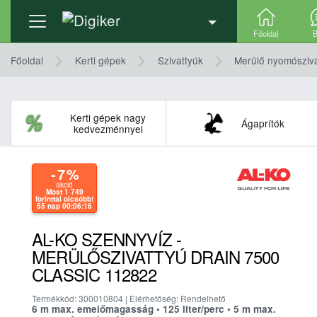
Termék adatlap
Részletek, technikai adatok
Főoldal
B
Főoldal
Kerti gépek
Szivattyúk
Merülő nyomósziv
Kerti gépek nagy
Ágaprítók
kedvezménnyel
- 7
%
akció
Most 1 749
forinttal olcsóbb!
55 nap 00:06:16
AL-KO SZENNYVÍZ -
MERÜLŐSZIVATTYÚ DRAIN 7500
CLASSIC 112822
Termékkód: 300010804 | Elérhetőség: Rendelhető
6 m max. emelőmagasság • 125 liter/perc • 5 m max.