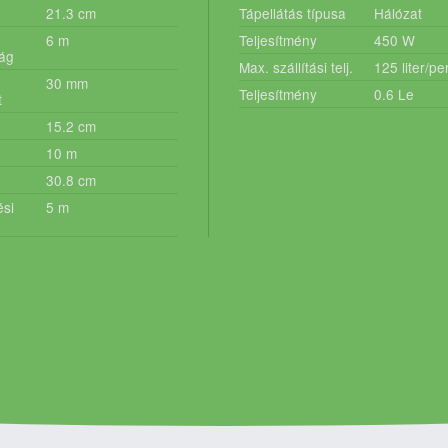
21.3
cm
Tápellátás típusa
Hálózat
6
m
Teljesítmény
450
W
ág
Max. szállítási telj.
125
liter/pe
30
mm
Teljesítmény
0.6
Le
t
15.2
cm
10
m
30.8
cm
si
5
m