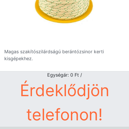
Magas szakítószilárdságú berántózsinor kerti
kisgépekhez.
Egységár: 0
Ft
/
Érdeklődjön
telefonon!