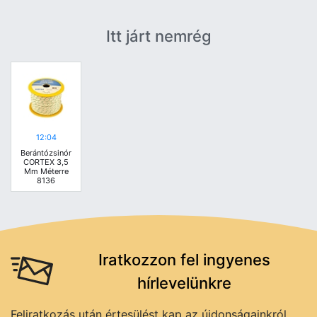
Itt járt nemrég
12:04
Berántózsinór
CORTEX 3,5
Mm Méterre
8136
Iratkozzon fel ingyenes
hírlevelünkre
Feliratkozás után értesülést kap az újdonságainkról,