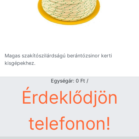
Magas szakítószilárdságú berántózsinor kerti
kisgépekhez.
Egységár: 0
Ft
/
Érdeklődjön
telefonon!