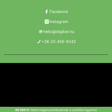
Facebook
Instagram
hello@digiker.hu
+36 20 456-9242
Copyright 2019 - 2026. Borsod Agroker Zrt.
Minden jog fenntartva!
Powered by Adamante
40 000 Ft
felett magánszemélyeknek a szállítás ingyenes