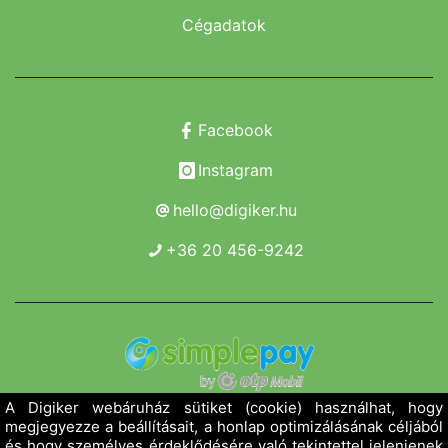
Cégadatok
Facebook
Instagram
hello@digiker.hu
+36 20 456-9242