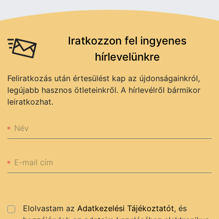
Iratkozzon fel ingyenes
hírlevelünkre
Feliratkozás után értesülést kap az újdonságainkról,
legújabb hasznos ötleteinkről. A hírlevélről bármikor
leiratkozhat.
Név
E-mail cím
Elolvastam az
Adatkezelési Tájékoztatót
, és