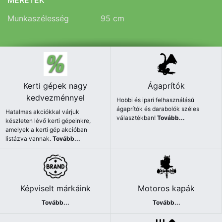
MÉRETEK
Munkaszélesség
95
cm
Kerti gépek nagy
Ágaprítók
kedvezménnyel
Hobbi és ipari felhasználású
ágaprítók és darabolók széles
Hatalmas akciókkal várjuk
választékban!
Tovább...
készleten lévő kerti gépeinkre,
amelyek a kerti gép akcióban
listázva vannak.
Tovább...
Képviselt márkáink
Motoros kapák
Tovább...
Tovább...