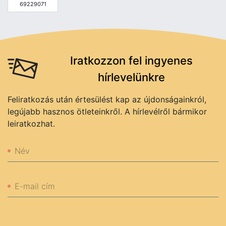
69229071
Iratkozzon fel ingyenes
hírlevelünkre
Feliratkozás után értesülést kap az újdonságainkról,
legújabb hasznos ötleteinkről. A hírlevélről bármikor
leiratkozhat.
Név
E-mail cím