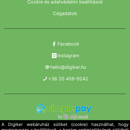
Cookie és adatvédelmi beállítások
Cégadatok
Facebook
Instagram
hello@digiker.hu
+36 20 456-9242