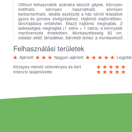
Otthoni felhasználók számára készült gépek. Könnyen
indítható, könnyen használható, könnyen
karbantartható, ideális eszközök a ház körüli feladatok
gyors és gondos elvégzéséhez. Hajtómű olajfürdőben,
lánchajtásos erőátvitel. Ékszíj hajtómű meghajtás. 2
sebességes meghajtás (1 előre + 1 hátra) a könnyebb
manőverezés érdekében. Munkaszélesség 82 cm,
oldalsó védő tárcsákkal. Sárvédő lemez a munkavégző
védelme és biztonsága érdekében. Ideális otthoni
Felhasználási területek
kertészkedéshez. Kifejezetten ajánlott a talaj
fellazításához. Könnyen kezelhető, felhasználó-barát.
Szállító kerék a könnyű mozgatáshoz, szerszám nélkül
Ajánlott
Nagyon ajánlott
Legjobb
is egyszerűen felhajtható. Minden irányban, könnyen
állítható kormány. 82 cm széles, 2*3 tagú kapasor,
Közepes méretű veteményes és kert
tárcsákkal.
Intenzív talajművelés