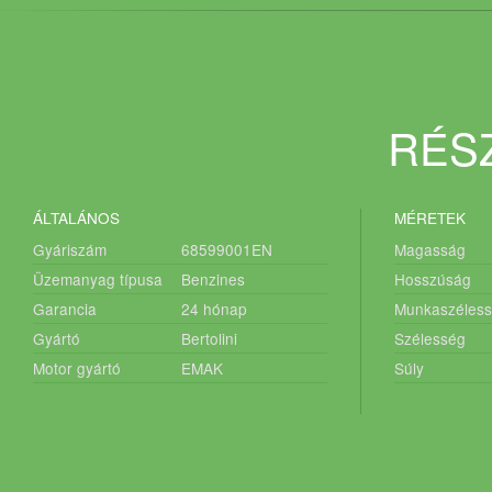
RÉSZ
ÁLTALÁNOS
MÉRETEK
Gyáriszám
68599001EN
Magasság
Üzemanyag típusa
Benzines
Hosszúság
Garancia
24
hónap
Munkaszéles
Gyártó
Bertolini
Szélesség
Motor gyártó
EMAK
Súly