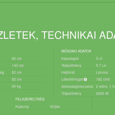
LETEK, TECHNIKAI A
MŰSZAKI ADATOK
80
cm
Kapatagok
3+3
140
cm
Teljesítmény
5.7
Le
ség
82
cm
Hajtómű
Láncos
82
cm
Lökettérfogat
182
cm3
60
kg
Sebességfokozatok
2 előre, 1 h
Teljesítmény
4200
W
FELSZERELTSÉG
Kuplung
Szíjas