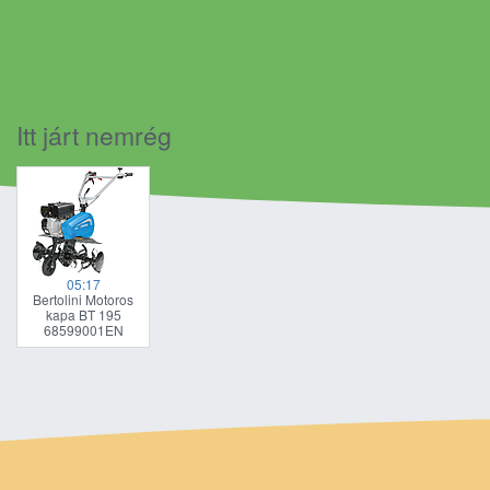
Itt járt nemrég
05:17
Bertolini Motoros
kapa BT 195
68599001EN