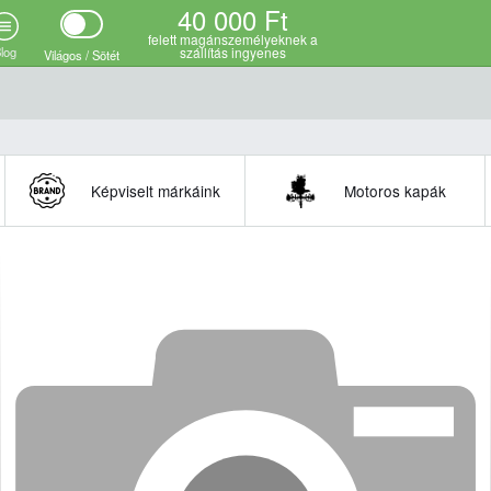
40 000 Ft
felett magánszemélyeknek a
log
szállítás ingyenes
Világos / Sötét
Képviselt márkáink
Motoros kapák