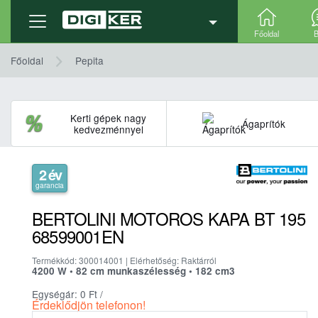
Termék adatlap
Részletek, technikai adatok
Főoldal
B
Főoldal
Pepita
Kerti gépek nagy
Ágaprítók
kedvezménnyel
2 év
garancia
BERTOLINI MOTOROS KAPA BT 195
68599001EN
Termékkód: 300014001 | Elérhetőség: Raktárról
4200 W • 82 cm munkaszélesség • 182 cm3
Egységár: 0
Ft
/
Érdeklődjön telefonon!