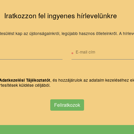
Iratkozzon fel ingyenes hírlevelünkre
tesülést kap az újdonságainkról, legújabb hasznos ötleteinkről. A hírlev
E-mail cím
, és hozzájárulok az adataim kezeléséhez el
Adatkezelési Tájékoztatót
rtesítések küldése céljából.
Feliratkozok