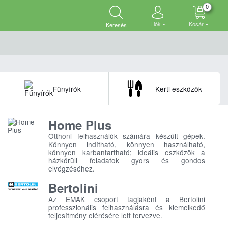
0
Fiók
Kosár
Keresés
Fűnyírók
Kerti eszközök
Home Plus
Otthoni felhasználók számára készült gépek.
Könnyen indítható, könnyen használható,
könnyen karbantartható; ideális eszközök a
házkörüli feladatok gyors és gondos
elvégzéséhez.
Bertolini
Az EMAK csoport tagjaként a Bertolini
professzionális felhasználásra és kiemelkedő
teljesítmény elérésére lett tervezve.