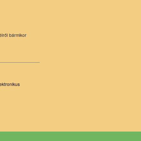
élről bármikor
ektronikus