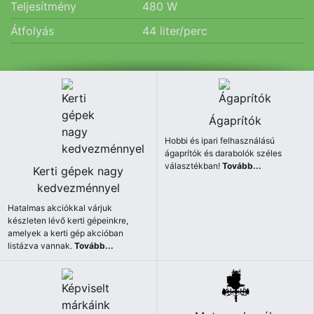
Teljesítmény
480
W
Átfolyás
44
liter/perc
Ágaprítók
Hobbi és ipari felhasználású
ágaprítók és darabolók széles
választékban!
Tovább...
Kerti gépek nagy
kedvezménnyel
Hatalmas akciókkal várjuk
készleten lévő kerti gépeinkre,
amelyek a kerti gép akcióban
listázva vannak.
Tovább...