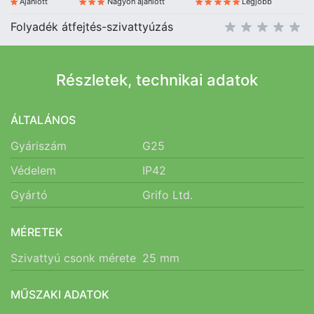
Ajánlott
Nagyon ajánlott
Legjobb
Folyadék átfejtés-szivattyúzás
Részletek, technikai adatok
ÁLTALÁNOS
Gyáriszám
G25
Védelem
IP42
Gyártó
Grifo Ltd.
MÉRETEK
Szivattyú csonk mérete
25
mm
MŰSZAKI ADATOK