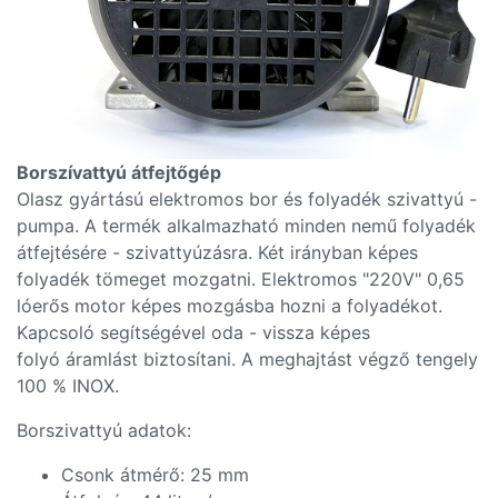
Borszívattyú átfejtőgép
Olasz gyártású elektromos bor és folyadék szivattyú -
pumpa. A termék alkalmazható minden nemű folyadék
átfejtésére - szivattyúzásra. Két irányban képes
folyadék tömeget mozgatni. Elektromos "220V" 0,65
lóerős motor képes mozgásba hozni a folyadékot.
Kapcsoló segítségével oda - vissza képes
folyó áramlást biztosítani. A meghajtást végző tengely
100 % INOX.
Borszivattyú adatok:
Csonk átmérő: 25 mm