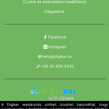
Cookie és adatvédelmi beállítások
Cégadatok
Facebook
Instagram
hello@digiker.hu
+36 20 456-9242