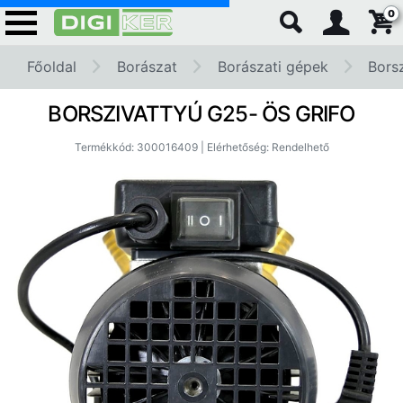
0
Főoldal
Borászat
Borászati gépek
Borsz
BORSZIVATTYÚ G25- ÖS GRIFO
Termékkód: 300016409 | Elérhetőség: Rendelhető