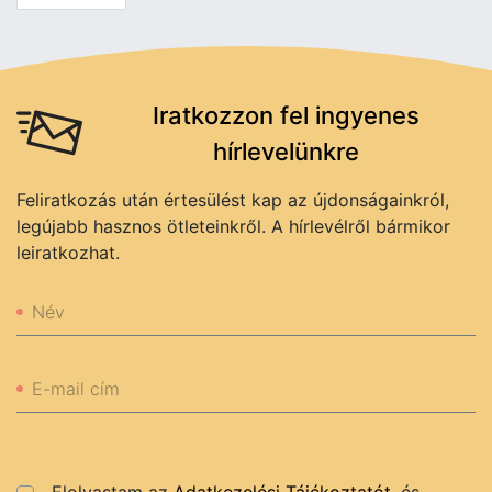
Iratkozzon fel ingyenes
hírlevelünkre
Feliratkozás után értesülést kap az újdonságainkról,
legújabb hasznos ötleteinkről. A hírlevélről bármikor
leiratkozhat.
Név
E-mail cím
Elolvastam az
Adatkezelési Tájékoztatót
, és