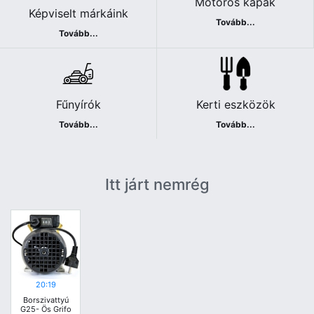
Motoros kapák
Képviselt márkáink
Tovább...
Tovább...
Fűnyírók
Kerti eszközök
Tovább...
Tovább...
Itt járt nemrég
20:19
Borszivattyú
G25- Ös Grifo