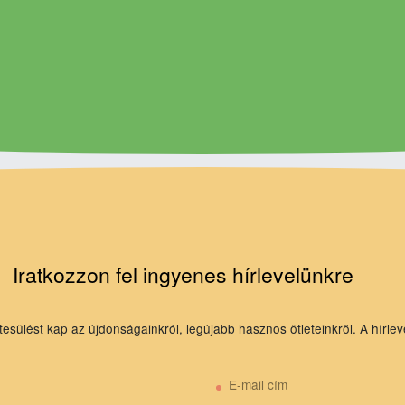
Iratkozzon fel ingyenes hírlevelünkre
tesülést kap az újdonságainkról, legújabb hasznos ötleteinkről. A hírlev
E-mail cím