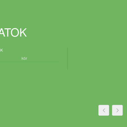
DATOK
ÓK
kör