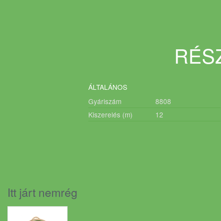
RÉSZ
ÁLTALÁNOS
Gyáriszám
8808
Kiszerelés (m)
12
Itt járt nemrég