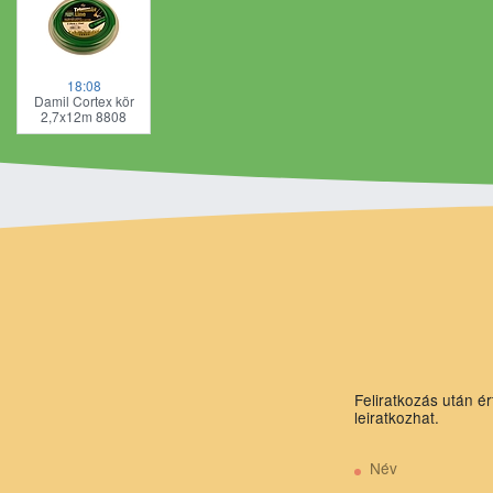
18:08
Damil Cortex kör
2,7x12m 8808
Feliratkozás után ér
leiratkozhat.
Név