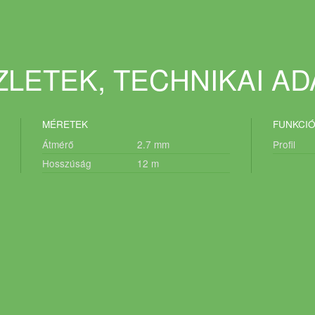
LETEK, TECHNIKAI A
MÉRETEK
FUNKCI
Átmérő
2.7
mm
Profil
Hosszúság
12
m