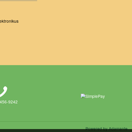
ektronikus
 456-9242
Powered by Adamante