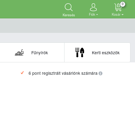
0
Fiók
Kosár
Keresés
Fűnyírók
Kerti eszközök
6 pont regisztrált vásárlónk számára