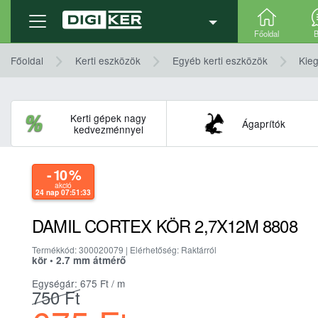
Termék adatlap
Részletek, technikai adatok
Főoldal
B
Főoldal
Kerti eszközök
Egyéb kerti eszközök
Kieg
Kerti gépek nagy
Ágaprítók
kedvezménnyel
- 10
%
akció
24 nap 07:51:33
DAMIL CORTEX KÖR 2,7X12M 8808
Termékkód: 300020079 | Elérhetőség: Raktárról
kör • 2.7 mm átmérő
Egységár: 675
Ft
/ m
750
Ft