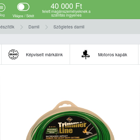
40 000 Ft
felett magánszemélyeknek a
log
szállítás ingyenes
Világos / Sötét
észítők
Damil
Szögletes damil
Képviselt márkáink
Motoros kapák