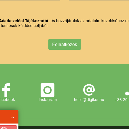
, és hozzájárulok az adataim kezeléséhez el
Adatkezelési Tájékoztatót
rtesítések küldése céljából.
Feliratkozok
acebook
Instagram
hello@digiker.hu
+36 20
artva!
- 10 %