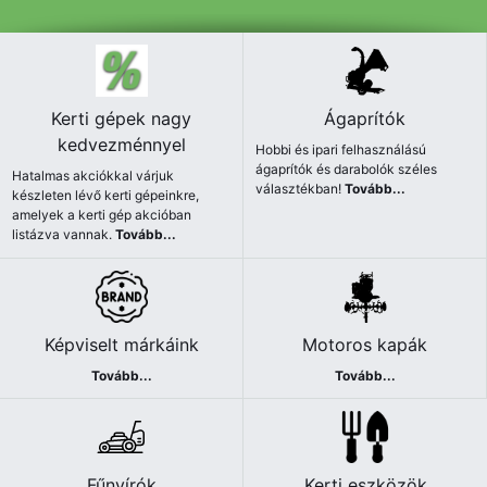
Kerti gépek nagy
Ágaprítók
kedvezménnyel
Hobbi és ipari felhasználású
ágaprítók és darabolók széles
Hatalmas akciókkal várjuk
választékban!
Tovább...
készleten lévő kerti gépeinkre,
amelyek a kerti gép akcióban
listázva vannak.
Tovább...
Képviselt márkáink
Motoros kapák
Tovább...
Tovább...
Fűnyírók
Kerti eszközök