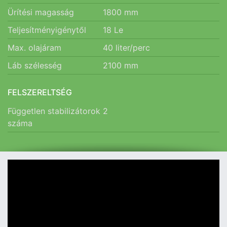
Ürítési magasság
1800
mm
Teljesítményigénytől
18
Le
Max. olajáram
40
liter/perc
Láb szélesség
2100
mm
FELSZERELTSÉG
Független stabilizátorok
2
száma