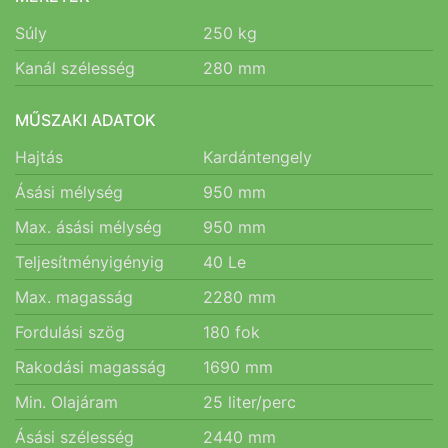
Súly
250
kg
Kanál szélesség
280
mm
MŰSZAKI ADATOK
Hajtás
Kardántengely
Ásási mélység
950
mm
Max. ásási mélység
950
mm
Teljesítményigényig
40
Le
Max. magasság
2280
mm
Fordulási szög
180
fok
Rakodási magasság
1690
mm
Min. Olajáram
25
liter/perc
Ásási szélesség
2440
mm