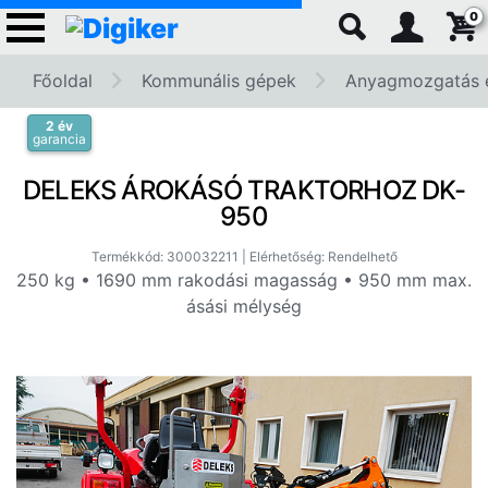
0
Főoldal
Kommunális gépek
Anyagmozgatás és
2 év
garancia
DELEKS ÁROKÁSÓ TRAKTORHOZ DK-
950
Termékkód: 300032211 | Elérhetőség: Rendelhető
250 kg • 1690 mm rakodási magasság • 950 mm max.
ásási mélység