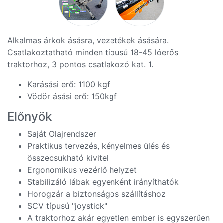
Alkalmas árkok ásásra, vezetékek ásására.
Csatlakoztatható minden típusú 18-45 lóerős
traktorhoz, 3 pontos csatlakozó kat. 1.
Karásási erő: 1100 kgf
Vödör ásási erő: 150kgf
Előnyök
Saját Olajrendszer
Praktikus tervezés, kényelmes ülés és
összecsukható kivitel
Ergonomikus vezérlő helyzet
Stabilizáló lábak egyenként irányíthatók
Horogzár a biztonságos szállításhoz
SCV típusú "joystick"
A traktorhoz akár egyetlen ember is egyszerűen