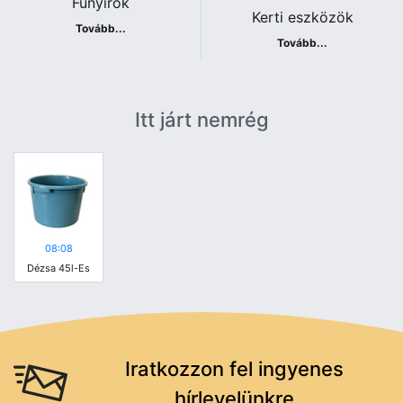
Fűnyírók
Kerti eszközök
Tovább...
Tovább...
Itt járt nemrég
08:08
Dézsa 45l-Es
Iratkozzon fel ingyenes
hírlevelünkre