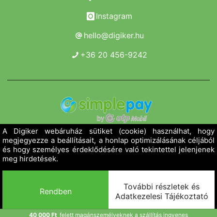
Instagram
hello@digiker.hu
+36 20 456-9242
Copyright 2019 - 2026. Borsod Agroker Zrt.
Minden jog fenntartva!
Powered by Adamante
40 000 Ft
felett magánszemélyeknek a szállítás ingyenes