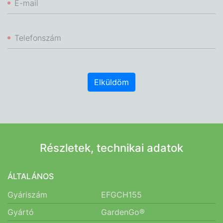
E-mail
Telefonszám
Elküldöm
Részletek, technikai adatok
ÁLTALÁNOS
Gyáriszám
EFGCH155
Gyártó
GardenGo®