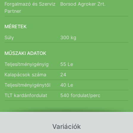
Forgalmazó és Szerviz
Borsod Agroker Zrt.
Partner
MÉRETEK
Súly
300
kg
MŰSZAKI ADATOK
Teljesítményigényig
55
Le
Kalapácsok száma
24
Teljesítményigénytől
40
Le
TLT kardánfordulat
540
fordulat/perc
Variációk