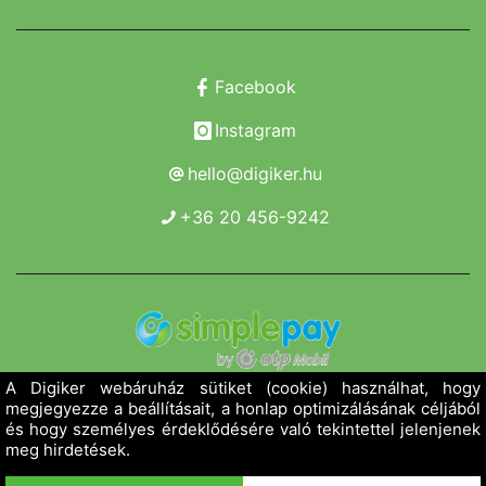
Facebook
Instagram
hello@digiker.hu
+36 20 456-9242
Copyright 2019 - 2026. Borsod Agroker Zrt.
Minden jog fenntartva!