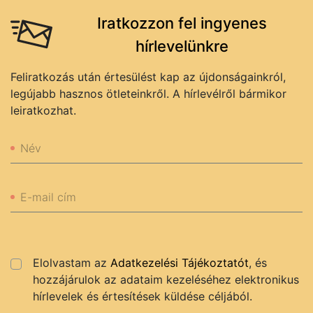
Iratkozzon fel ingyenes
hírlevelünkre
Feliratkozás után értesülést kap az újdonságainkról,
legújabb hasznos ötleteinkről. A hírlevélről bármikor
leiratkozhat.
Név
E-mail cím
Elolvastam az
Adatkezelési Tájékoztatót
, és
hozzájárulok az adataim kezeléséhez elektronikus
hírlevelek és értesítések küldése céljából.