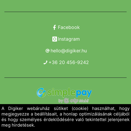
Facebook
Instagram
hello@digiker.hu
+36 20 456-9242
Copyright 2019 - 2026. Borsod Agroker Zrt.
Minden jog fenntartva!