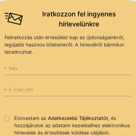
Iratkozzon fel ingyenes
hírlevelünkre
Feliratkozás után értesülést kap az újdonságainkról,
legújabb hasznos ötleteinkről. A hírlevélről bármikor
leiratkozhat.
Név
E-mail cím
Elolvastam az
Adatkezelési Tájékoztatót
, és
hozzájárulok az adataim kezeléséhez elektronikus
hírlevelek és értesítések küldése céljából.