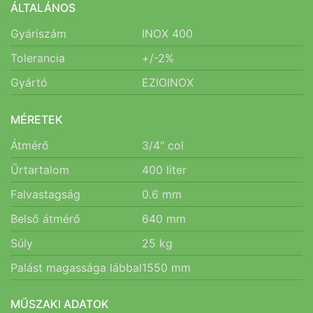
ÁLTALÁNOS
Gyáriszám
INOX 400
Tolerancia
+/-2%
Gyártó
EZIOINOX
MÉRETEK
Átmérő
3/4"
col
Űrtartalom
400
liter
Falvastagság
0.6
mm
Belső átmérő
640
mm
Súly
25
kg
Palást magassága lábbal
1550
mm
MŰSZAKI ADATOK