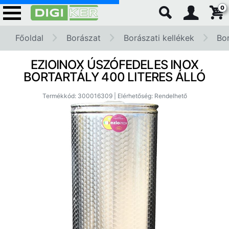
0
Főoldal
Borászat
Borászati kellékek
Bo
EZIOINOX ÚSZÓFEDELES INOX
BORTARTÁLY 400 LITERES ÁLLÓ
Termékkód: 300016309 | Elérhetőség: Rendelhető