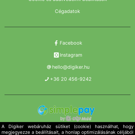
Cégadatok
Facebook
Instagram
hello@digiker.hu
+36 20 456-9242