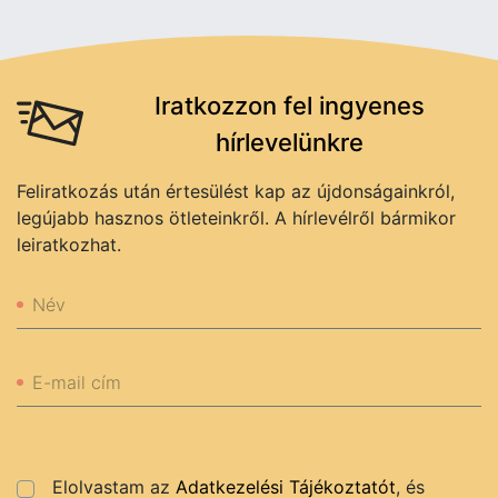
Iratkozzon fel ingyenes
hírlevelünkre
Feliratkozás után értesülést kap az újdonságainkról,
legújabb hasznos ötleteinkről. A hírlevélről bármikor
leiratkozhat.
Név
E-mail cím
Elolvastam az
Adatkezelési Tájékoztatót
, és