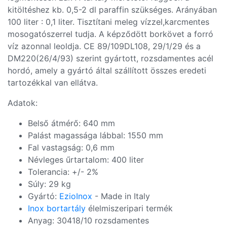
kitöltéshez kb. 0,5-2 dl paraffin szükséges. Arányában
100 liter : 0,1 liter. Tisztítani meleg vízzel,karcmentes
mosogatószerrel tudja. A képződött borkövet a forró
víz azonnal leoldja. CE 89/109DL108, 29/1/29 és a
DM220(26/4/93) szerint gyártott, rozsdamentes acél
hordó, amely a gyártó által szállított összes eredeti
tartozékkal van ellátva.
Adatok:
Belső átmérő: 640 mm
Palást magassága lábbal: 1550 mm
Fal vastagság: 0,6 mm
Névleges űrtartalom: 400 liter
Tolerancia: +/- 2%
Súly: 29 kg
Gyártó:
EzioInox
- Made in Italy
Inox bortartály
élelmiszeripari termék
Anyag: 30418/10 rozsdamentes