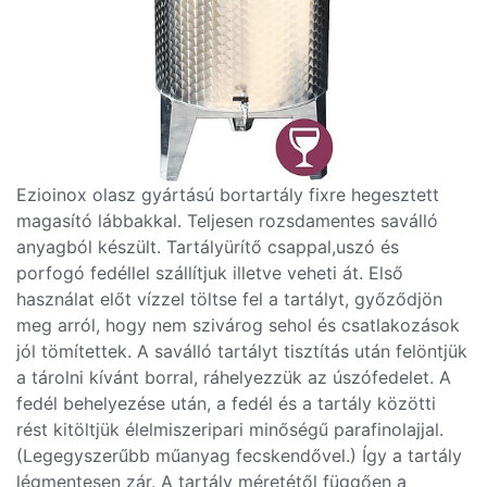
Ezioinox olasz gyártású bortartály fixre hegesztett
magasító lábbakkal. Teljesen rozsdamentes saválló
anyagból készült. Tartályürítő csappal,uszó és
porfogó fedéllel szállítjuk illetve veheti át. Első
használat előt vízzel töltse fel a tartályt, győződjön
meg arról, hogy nem szivárog sehol és csatlakozások
jól tömítettek. A saválló tartályt tisztítás után felöntjük
a tárolni kívánt borral, ráhelyezzük az úszófedelet. A
fedél behelyezése után, a fedél és a tartály közötti
rést kitöltjük élelmiszeripari minőségű parafinolajjal.
(Legegyszerűbb műanyag fecskendővel.) Így a tartály
légmentesen zár. A tartály méretétől függően a