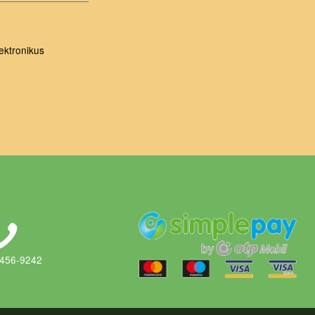
ektronikus
 456-9242