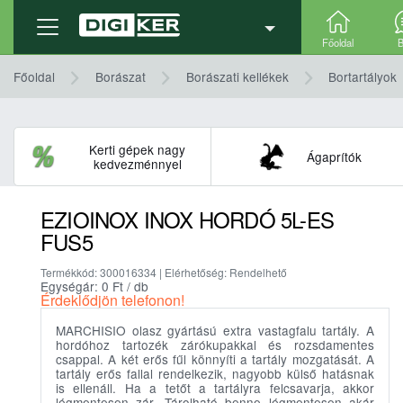
Termék adatlap
Részletek, technikai adatok
Főoldal
B
Főoldal
Borászat
Borászati kellékek
Bortartályok
Kerti gépek nagy
Ágaprítók
kedvezménnyel
EZIOINOX INOX HORDÓ 5L-ES
FUS5
Termékkód: 300016334 | Elérhetőség: Rendelhető
Egységár: 0
Ft
/ db
Érdeklődjön telefonon!
MARCHISIO olasz gyártású extra vastagfalu tartály. A
hordóhoz tartozék zárókupakkal és rozsdamentes
csappal. A két erős fűl könnyíti a tartály mozgatását. A
tartály erős fallal rendelkezik, nagyobb külső hatásnak
is ellenáll. Ha a tetőt a tartályra felcsavarja, akkor
légmentesen zár. Tárolható benne légmentesen akár