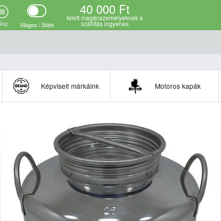
40 000 Ft
felett magánszemélyeknek a
log
szállítás ingyenes
Világos / Sötét
Képviselt márkáink
Motoros kapák