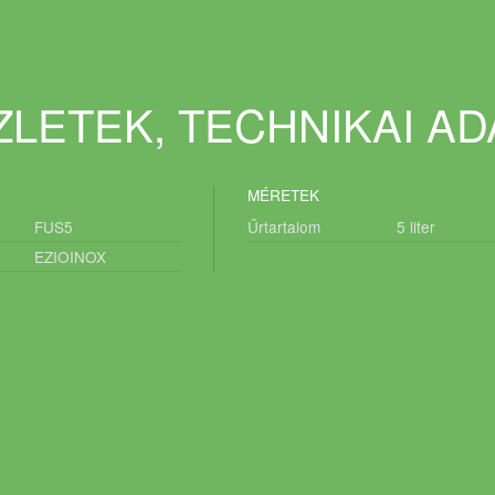
LETEK, TECHNIKAI A
MÉRETEK
FUS5
Űrtartalom
5
liter
EZIOINOX