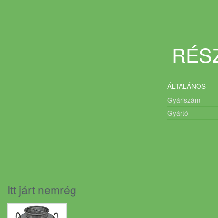
RÉSZ
ÁLTALÁNOS
Gyáriszám
Gyártó
Itt járt nemrég