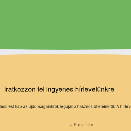
Iratkozzon fel ingyenes hírlevelünkre
tesülést kap az újdonságainkról, legújabb hasznos ötleteinkről. A hírlev
E-mail cím