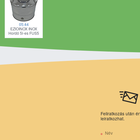
05:44
EZIOINOX INOX
Hordó 5l-es FUS5
Feliratkozás után ér
leiratkozhat.
Név