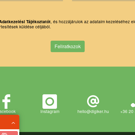
, és hozzájárulok az adataim kezeléséhez el
Adatkezelési Tájékoztatót
rtesítések küldése céljából.
Feliratkozok
acebook
Instagram
hello@digiker.hu
+36 20
- 10 %