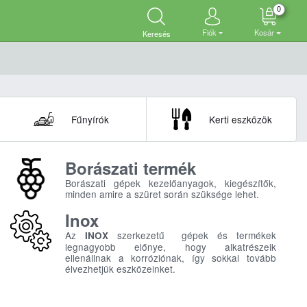
0
Fiók
Kosár
Keresés
Fűnyírók
Kerti eszközök
Borászati termék
Borászati gépek kezelőanyagok, kiegészítők,
minden amire a szüret során szüksége lehet.
Inox
Az
szerkezetű gépek és termékek
INOX
legnagyobb előnye, hogy alkatrészeik
ellenállnak a korróziónak, így sokkal tovább
élvezhetjük eszközeinket.