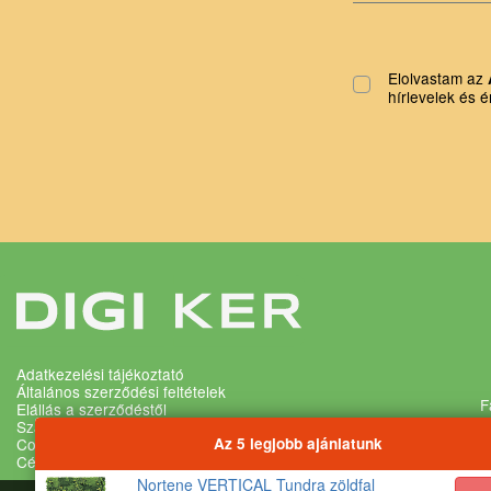
Elolvastam az
hírlevelek és é
Adatkezelési tájékoztató
Általános szerződési feltételek
F
Elállás a szerződéstől
Szállítási és fizetési feltételek
Az 5 legjobb ajánlatunk
Cookie és adatvédelmi beállítások
Cégadatok
Nortene VERTICAL Tundra zöldfal