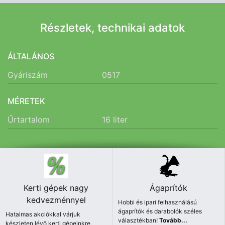
Részletek, technikai adatok
ÁLTALÁNOS
Gyáriszám
0517
MÉRETEK
Űrtartalom
16
liter
Kerti gépek nagy
Ágaprítók
kedvezménnyel
Hobbi és ipari felhasználású
ágaprítók és darabolók széles
Hatalmas akciókkal várjuk
választékban!
Tovább...
készleten lévő kerti gépeinkre,