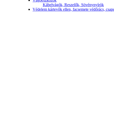
Vágóeszközök
Kábelvágók,
Reszelők,
Sövénynyírók
Védelem kártevők ellen, facsemete védőrács, csap