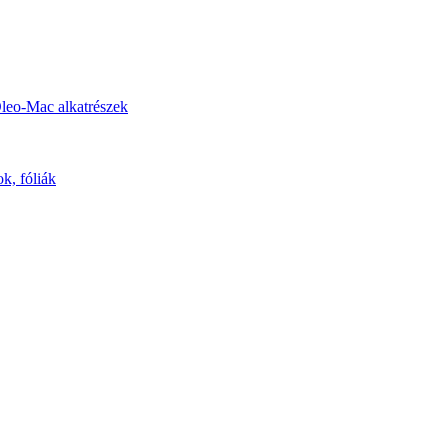
leo-Mac alkatrészek
k, fóliák