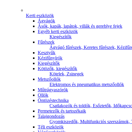
Kerti eszközök
Ágvágók
Ásók, kapák, lapátok, villák és gereblye fejek
Egyéb kerti eszközök
Kiegészítők
Fűrészek
Ágvágó fűrészek,
Keretes fűrészek,
Kézifűr
Kesztyűk
Kézifűnyírók
Kiegészítők
Kötözők, kiegészítők
Kötelek,
Zsinegek
Metszőollók
Elektromos és pneumatikus metszőollók
Műtrágyaszórók
Ollók
Öntözéstechnika
Csatlakozók és toldók,
Esőztetők,
Időkapcs
Permetezők és tartozékaik
Talajgondozás
Gyomkiszedők,
Multifunkciós szerszámok,
Téli eszközök