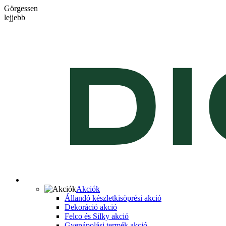
Görgessen
lejjebb
Akciók
Állandó készletkisöprési akció
Dekoráció akció
Felco és Silky akció
Gyepápolási termék akció