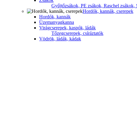
Zsákok
Gyűjtőzsákok,
PE zsákok,
Raschel zsákok,
Hordók, kannák, cserepek
Hordók, kannák
Üzemanyagkanna
Virágcserepek, kaspók, ládák
Tőzegcserepek, csíráztatók
Vödrök, ládák, kádak