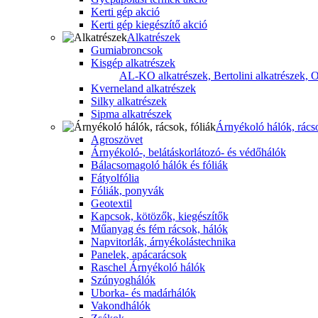
Kerti gép akció
Kerti gép kiegészítő akció
Alkatrészek
Gumiabroncsok
Kisgép alkatrészek
AL-KO alkatrészek,
Bertolini alkatrészek,
O
Kverneland alkatrészek
Silky alkatrészek
Sipma alkatrészek
Árnyékoló hálók, rácso
Agroszövet
Árnyékoló-, belátáskorlátozó- és védőhálók
Bálacsomagoló hálók és fóliák
Fátyolfólia
Fóliák, ponyvák
Geotextil
Kapcsok, kötözők, kiegészítők
Műanyag és fém rácsok, hálók
Napvitorlák, árnyékolástechnika
Panelek, apácarácsok
Raschel Árnyékoló hálók
Szúnyoghálók
Uborka- és madárhálók
Vakondhálók