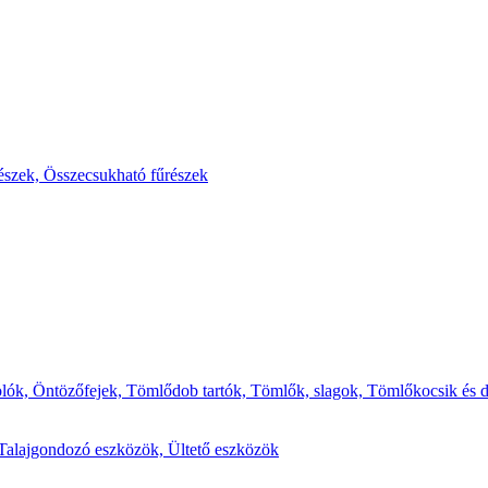
észek,
Összecsukható fűrészek
olók,
Öntözőfejek,
Tömlődob tartók,
Tömlők, slagok,
Tömlőkocsik és 
Talajgondozó eszközök,
Ültető eszközök