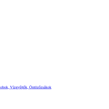
dobok,
Vízgyűjtők, Öntözőzsákok