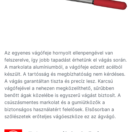
Az egyenes vágófeje hornyolt ellenpengével van
felszerelve, így jobb tapadást érhetünk el vágás során.
A markolata alumíniumból, a vágófeje edzett acélból
készült. A tartósság és megbízhatóság nem kérdéses.
A vágás garantáltan tiszta és precíz lesz. Karcsú
vágófejével a nehezen megközelíthető, sűrűbben
benőtt ágak közelébe is egyszerű vágást biztosít. A
csúszásmentes markolat és a gumiütközők a
biztonságos használatért felelősek. Elsősorban a
szőlészetek erőteljes vágóeszköze ez az ágvágó.