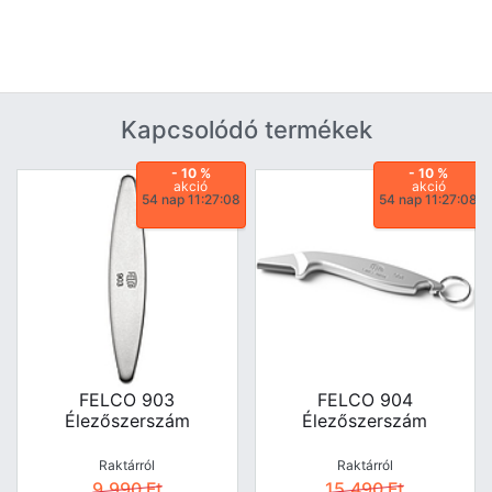
Kapcsolódó termékek
- 10 %
- 10 %
akció
akció
54 nap 11:27:07
54 nap 11:27:07
FELCO 903
FELCO 904
Élezőszerszám
Élezőszerszám
Raktárról
Raktárról
9.990
Ft
15.490
Ft