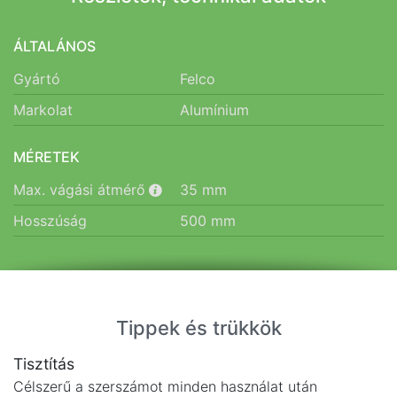
ÁLTALÁNOS
Gyártó
Felco
Markolat
Alumínium
MÉRETEK
Max. vágási átmérő
35
mm
Hosszúság
500
mm
Tippek és trükkök
Tisztítás
Célszerű a szerszámot minden használat után