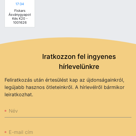
17:34
Fiskars
Ásványgyapot
Kés K20 -
1001626
Iratkozzon fel ingyenes
hírlevelünkre
Feliratkozás után értesülést kap az újdonságainkról,
legújabb hasznos ötleteinkről. A hírlevélről bármikor
leiratkozhat.
Név
E-mail cím