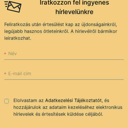
Iratkozzon fel ingyenes
hírlevelünkre
Feliratkozás után értesülést kap az újdonságainkról,
legújabb hasznos ötleteinkről. A hírlevélről bármikor
leiratkozhat.
Név
E-mail cím
Elolvastam az
Adatkezelési Tájékoztatót
, és
hozzájárulok az adataim kezeléséhez elektronikus
hírlevelek és értesítések küldése céljából.