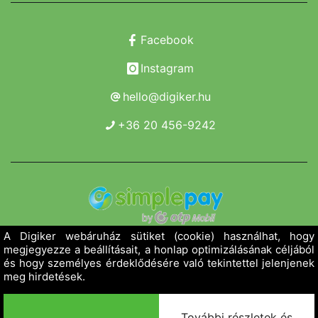
Facebook
Instagram
hello@digiker.hu
+36 20 456-9242
Copyright 2019 - 2026. Borsod Agroker Zrt.
Minden jog fenntartva!