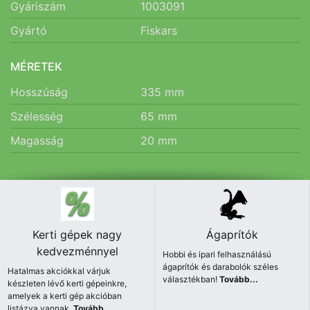
Gyáriszám
1003091
Gyártó
Fiskars
MÉRETEK
Hosszúság
335
mm
Szélesség
65
mm
Magasság
20
mm
Kerti gépek nagy
Ágaprítók
kedvezménnyel
Hobbi és ipari felhasználású
ágaprítók és darabolók széles
Hatalmas akciókkal várjuk
választékban!
Tovább...
készleten lévő kerti gépeinkre,
amelyek a kerti gép akcióban
listázva vannak.
Tovább...