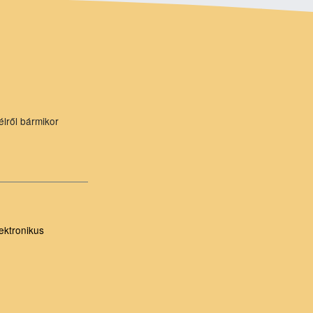
élről bármikor
ektronikus