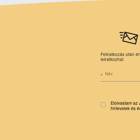
Feliratkozás után ér
leiratkozhat.
Név
Elolvastam az
hírlevelek és é