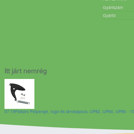
Gyáriszám
Gyártó
Itt járt nemrég
07:19
Fiskars Pótpenge, rugó és lánckapocs; UP82, UP84, UP86 - 