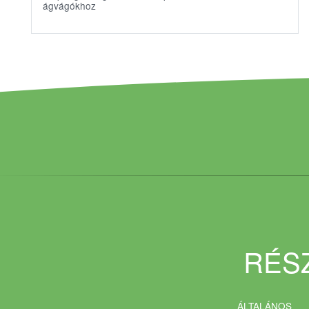
ágvágókhoz
RÉSZ
ÁLTALÁNOS