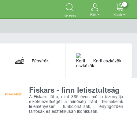
0
Fiók
Kosár
Keresés
Fűnyírók
Kerti eszközök
Fiskars - finn letisztultság
A Fiskars több, mint 365 éves múltja bizonyítja
elkötelezettségét a minőség iránt. Termékeink
leleményesen funkcionálisak, lényűgözően
tartósak és esztétikusan ikonikusak.