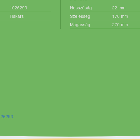
1026293
Hosszúság
22
mm
Fiskars
Szélesség
170
mm
Magasság
270
mm
1026293