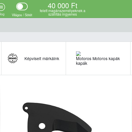
40 000 Ft
felett magánszemélyeknek a
log
szállítás ingyenes
Világos / Sötét
Képviselt márkáink
Motoros kapák