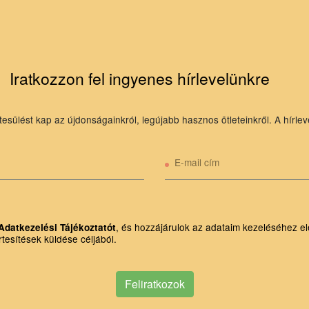
Iratkozzon fel ingyenes hírlevelünkre
tesülést kap az újdonságainkról, legújabb hasznos ötleteinkről. A hírlev
E-mail cím
, és hozzájárulok az adataim kezeléséhez el
Adatkezelési Tájékoztatót
rtesítések küldése céljából.
Feliratkozok