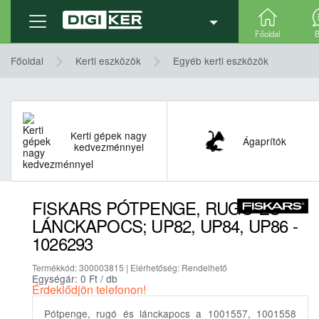
Termék adatlap
Részletek, technikai adatok
Főoldal
B
Főoldal
Kerti eszközök
Egyéb kerti eszközök
Kerti gépek nagy
Ágaprítók
kedvezménnyel
FISKARS PÓTPENGE, RUGÓ ÉS
LÁNCKAPOCS; UP82, UP84, UP86 -
1026293
Termékkód: 300003815 | Elérhetőség: Rendelhető
Egységár: 0
Ft
/ db
Érdeklődjön telefonon!
Pótpenge, rugó és lánckapocs a 1001557, 1001558