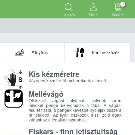
0
Fiók
Kosár
Keresés
Fűnyírók
Kerti eszközök
Kis kézméretre
Közepes kézméretű embereknek ajánlott.
Mellévágó
Ollószerű vágási folyamat, melynek során
mindkét penge benyomódik a fába. A vágási
felület tiszta, a pengék kevésbé nyomják össze a
fa felületét. Az ilyen eszközök friss, zöld ágak
vágáshoz a legalkalmasabbak.
Fiskars - finn letisztultság