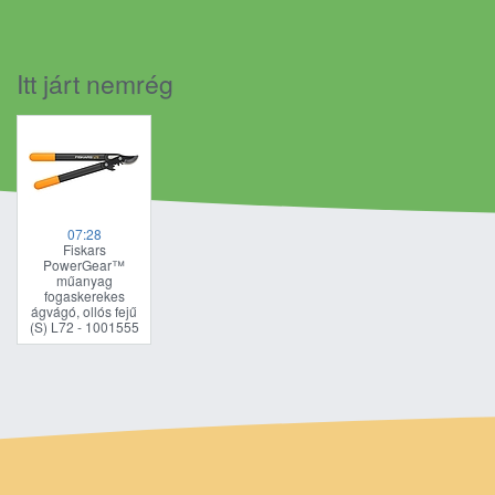
Itt járt nemrég
07:28
Fiskars
PowerGear™
műanyag
fogaskerekes
ágvágó, ollós fejű
(S) L72 - 1001555