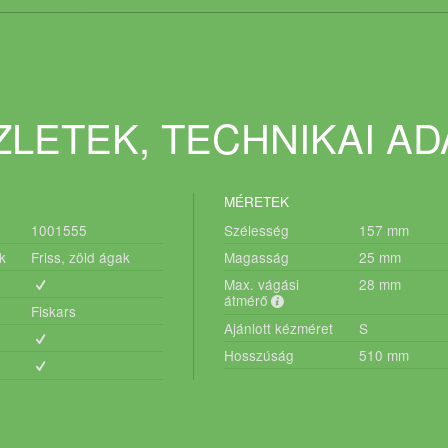
LETEK, TECHNIKAI A
MÉRETEK
1001555
Szélesség
157
mm
k
Friss, zöld ágak
Magasság
25
mm
Max. vágási
28
mm
átmérő
Fiskars
Ajánlott kézméret
S
Hosszúság
510
mm