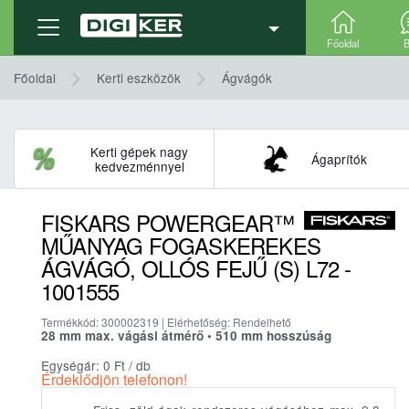
Termék adatlap
Részletek, technikai adatok
Főoldal
B
Főoldal
Kerti eszközök
Ágvágók
Kerti gépek nagy
Ágaprítók
kedvezménnyel
FISKARS POWERGEAR™
MŰANYAG FOGASKEREKES
ÁGVÁGÓ, OLLÓS FEJŰ (S) L72 -
1001555
Termékkód: 300002319 | Elérhetőség: Rendelhető
28 mm max. vágási átmérő • 510 mm hosszúság
Egységár: 0
Ft
/ db
Érdeklődjön telefonon!