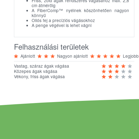
Friss, zöld ágak rendszeres vágásához max. 2,8
cm átmérőig
A FiberComp™ nyélnek köszönhetően nagyon
könnyű
Ollós fej a precíziós vágásokhoz
A penge végével is lehet vágni
Felhasználási területek
Ajánlott
Nagyon ajánlott
Legjobb
Vastag, száraz ágak vágása
Közepes ágak vágása
Vékony, friss ágak vágása