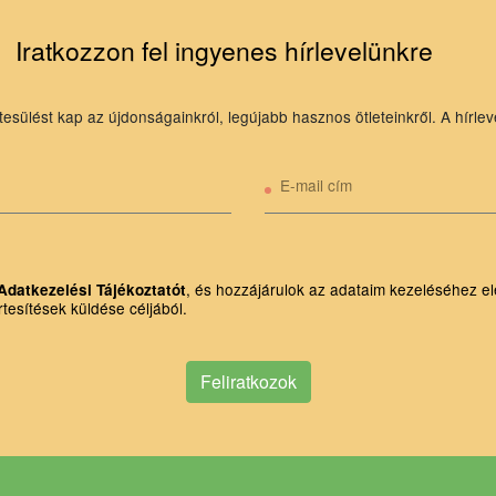
Iratkozzon fel ingyenes hírlevelünkre
tesülést kap az újdonságainkról, legújabb hasznos ötleteinkről. A hírlev
E-mail cím
, és hozzájárulok az adataim kezeléséhez el
Adatkezelési Tájékoztatót
rtesítések küldése céljából.
Feliratkozok