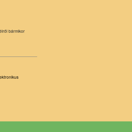
élről bármikor
ektronikus