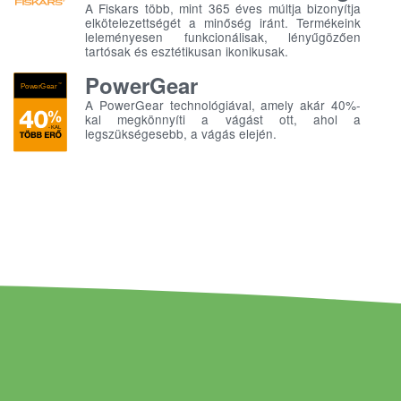
A Fiskars több, mint 365 éves múltja bizonyítja
elkötelezettségét a minőség iránt. Termékeink
leleményesen funkcionálisak, lényűgözően
tartósak és esztétikusan ikonikusak.
PowerGear
A PowerGear technológiával, amely akár 40%-
kal megkönnyíti a vágást ott, ahol a
legszükségesebb, a vágás elején.