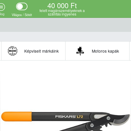
40 000 Ft
felett magánszemélyeknek a
log
szállítás ingyenes
Világos / Sötét
Képviselt márkáink
Motoros kapák