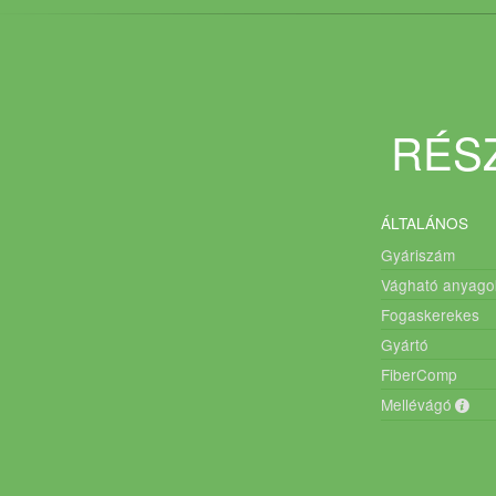
RÉSZ
ÁLTALÁNOS
Gyáriszám
Vágható anyago
Fogaskerekes
Gyártó
FiberComp
Mellévágó