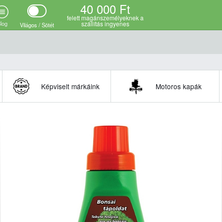
40 000 Ft
felett magánszemélyeknek a
log
szállítás ingyenes
Világos / Sötét
Képviselt márkáink
Motoros kapák