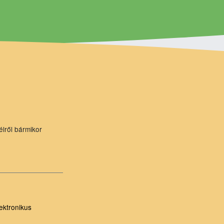
élről bármikor
ektronikus