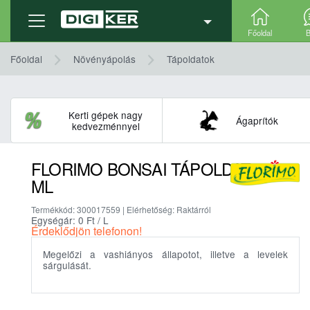
Termék adatlap
Részletek, technikai adatok
Főoldal
B
Főoldal
Növényápolás
Tápoldatok
Kerti gépek nagy
Ágaprítók
kedvezménnyel
FLORIMO BONSAI TÁPOLDAT 250
ML
Termékkód: 300017559 | Elérhetőség: Raktárról
Egységár: 0
Ft
/ L
Érdeklődjön telefonon!
Megelőzi a vashiányos állapotot, illetve a levelek
sárgulását.