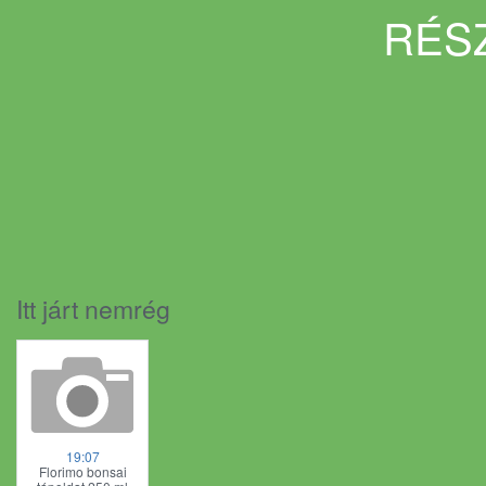
RÉSZ
Itt járt nemrég
19:07
Florimo bonsai