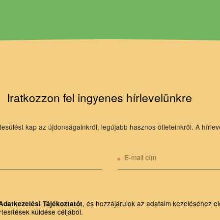
Iratkozzon fel ingyenes hírlevelünkre
tesülést kap az újdonságainkról, legújabb hasznos ötleteinkről. A hírlev
E-mail cím
, és hozzájárulok az adataim kezeléséhez el
Adatkezelési Tájékoztatót
rtesítések küldése céljából.