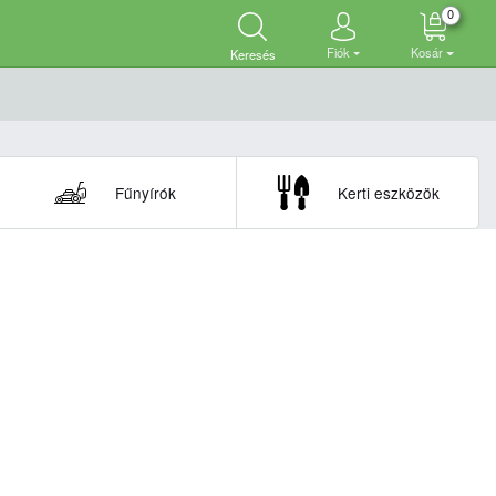
0
Fiók
Kosár
Keresés
Fűnyírók
Kerti eszközök