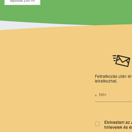
tápoldat 250 ml
Feliratkozás után ér
leiratkozhat.
Név
Elolvastam az
hírlevelek és é