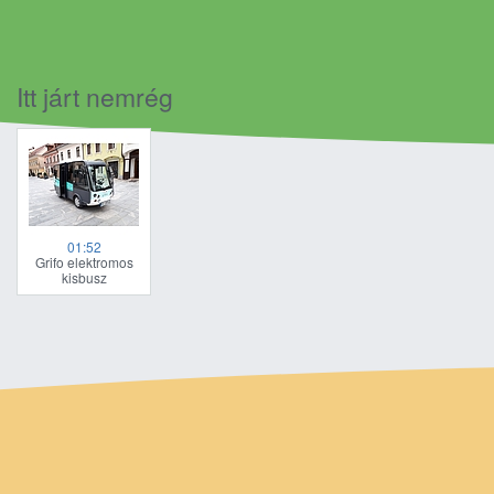
Itt járt nemrég
01:52
Grifo elektromos
kisbusz