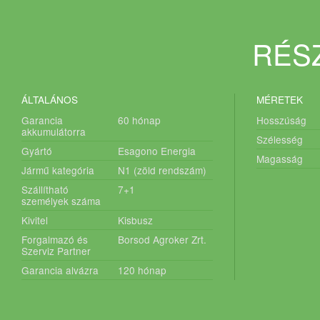
5 év garancia lítium (LiFePo4) akkumulátorra.
RÉSZ
ÁLTALÁNOS
MÉRETEK
Garancia
60
hónap
Hosszúság
akkumulátorra
Szélesség
Gyártó
Esagono Energia
Magasság
Jármű kategória
N1 (zöld rendszám)
Szállítható
7+1
személyek száma
Kivitel
Kisbusz
Forgalmazó és
Borsod Agroker Zrt.
Szerviz Partner
Garancia alvázra
120
hónap