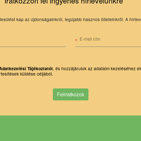
Iratkozzon fel ingyenes hírlevelünkre
tesülést kap az újdonságainkról, legújabb hasznos ötleteinkről. A hírlev
E-mail cím
, és hozzájárulok az adataim kezeléséhez el
Adatkezelési Tájékoztatót
rtesítések küldése céljából.
Feliratkozok