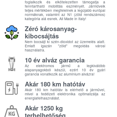
foglalkozik és elkötelezetten támogatja a
fenntartható mobilitás eszményét. Járműveik
teljes mértékben megfelelnek a legújabb európai
normáknak, valamint az N1 (zöld rendszámos)
kategória alá esnek. All Made in Italy!
Zéró károsanyag-
kibocsájtás
Nem bocsájt ki szén-dioxidot az üzemelés alatt.
Emiatt igazán "zöld" megoldás városi
használatra.
10 év alváz garancia
Az elektromos jármű a legkiválóbb
alapanyagokból készül, ezért 10 év gyári
garancia vonatkozik az alumínium alvázra!
Akár 180 km hatótáv
Akár 180 km hatótáv is elérhető a járművel,
mivel a fedélzeti elektronika optimalizálja az
energiafelhasználást.
Akár 1250 kg
terhelhetőség