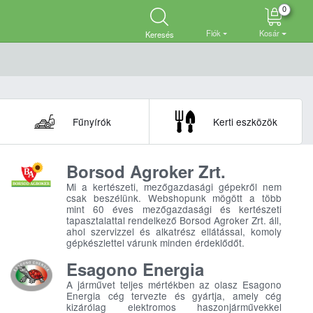
0
Fiók
Kosár
Keresés
Fűnyírók
Kerti eszközök
Borsod Agroker Zrt.
Mi a kertészeti, mezőgazdasági gépekről nem
csak beszélünk. Webshopunk mögött a több
mint 60 éves mezőgazdasági és kertészeti
tapasztalattal rendelkező Borsod Agroker Zrt. áll,
ahol szervizzel és alkatrész ellátással, komoly
gépkészlettel várunk minden érdeklődőt.
Esagono Energia
A járművet teljes mértékben az olasz Esagono
Energia cég tervezte és gyártja, amely cég
kizárólag elektromos haszonjárművekkel