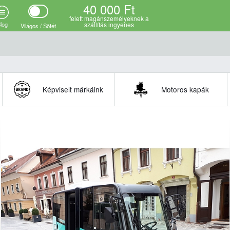
40 000 Ft
i adatok
felett magánszemélyeknek a
log
szállítás ingyenes
Világos / Sötét
Képviselt márkáink
Motoros kapák