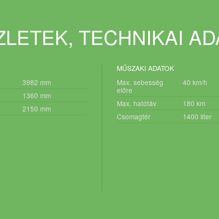
LETEK, TECHNIKAI A
MŰSZAKI ADATOK
3982
mm
Max. sebesség
40
km/h
előre
1360
mm
Max. hatótáv
180
km
2150
mm
Csomagtér
1400
liter