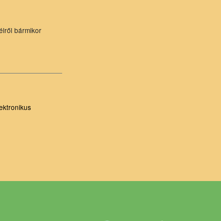
élről bármikor
ektronikus