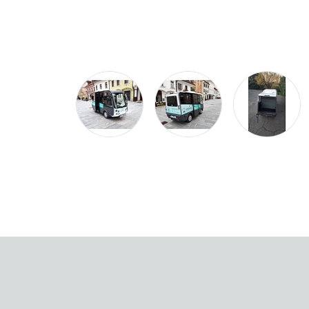
Segítségével megvalósítható a műemléki környezet
védelme, a hagyományos járművek keltette vibrációtól,
a nagyobb tengelyterhelés, kipufogó füst, illetve
zajterhelés keltette ártalmaktól.
Nagy teljesítményének köszönhetően könnyen felhajt a
meredek kaptatókon.
Az elektromos jármű használata, újfajta vezetési
élményt jelent:
könnyed vezethetőség,
dinamikus gyorsulás, a direkt hajtásnak
köszönhetően,
csendes üzem,
zéró széndioxid kibocsátás.
A jármű fejlett fedélzeti elektronikával rendelkezik, ami
optimalizálja az energiafogyasztást, és megkönnyíti a
megfelelő vezetési szokások kialakítását.
A Grifo elektromos busz használata a hagyományos
járművekkel szemben jelentősen csökkenti a
működtetési költségeket és biztos megtakarítást jelent.
A jármű alapszíne fehér, de bármilyen egyedi szín és
dizájn elképzelés megvalósítható, ami így optikailag