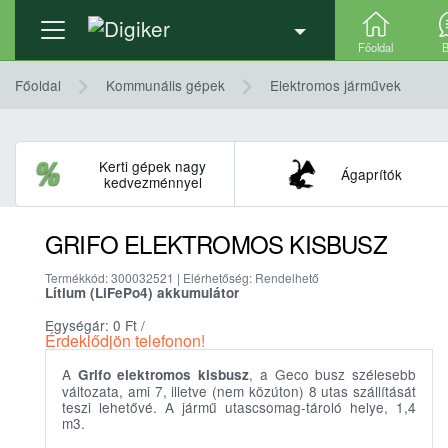
Termék adatlap
Ajánlatkérés
Részletek, technika
Főoldal
B
Főoldal
Kommunális gépek
Elektromos járművek
Kerti gépek nagy
Ágaprítók
kedvezménnyel
GRIFO ELEKTROMOS KISBUSZ
Termékkód: 300032521 | Elérhetőség: Rendelhető
Lítium (LiFePo4) akkumulátor
Egységár: 0
Ft
/
Érdeklődjön telefonon!
A
, a Geco busz szélesebb
Grifo elektromos kisbusz
változata, ami 7, illetve (nem közúton) 8 utas szállítását
teszi lehetővé. A jármű utascsomag-tároló helye, 1,4
m3.